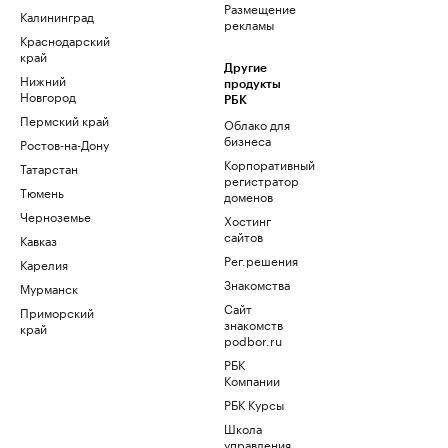
Размещение
Калининград
рекламы
Краснодарский
край
Другие
Нижний
продукты
Новгород
РБК
Пермский край
Облако для
бизнеса
Ростов-на-Дону
Корпоративный
Татарстан
регистратор
Тюмень
доменов
Черноземье
Хостинг
сайтов
Кавказ
Рег.решения
Карелия
Знакомства
Мурманск
Сайт
Приморский
знакомств
край
podbor.ru
РБК
Компании
РБК Курсы
Школа
управления