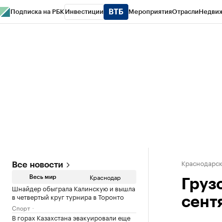
Подписка на РБК
Инвестиции
Мероприятия
Отрасли
Недви
РБК Курсы
РБК Life
Тренды
Визионеры
Национальные проекты
Горо
Газета
Спецпроекты СПб
Конференции СПб
Спецпроекты
Проверк
Краснодарск
Все новости
Краснодар
Весь мир
Груз
Шнайдер обыграла Калинскую и вышла
в четвертый круг турнира в Торонто
сентя
Спорт
В горах Казахстана эвакуировали еще