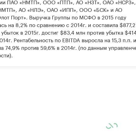
ии ПАО «НМТП», ООО «ПТП», АО «НЗТ», ОАО «НСРЗ»
НМТП», АО «НЛЭ», ОАО «ИПП», ООО «БСК» и АО
лот Порт». Выручка Группы по МСФО в 2015 году
сь на 8,2% по сравнению с 2014г. и составила $877,2
убыток в 2015г. достиг $83,4 млн против убытка $414
014г. ​Рентабельность по EBITDA выросла на 15,3 п.п. 
ла 74,9% против 59,6% в 2014г. (по данным управленч
сти).