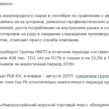
венно.
а железорудного сырья в сентябре по сравнению с а
зилась из-за штормов, ремонтно-профилактических р
ителей, роста потребления на внутреннем рынке и с
котировок на руду в ожидании сокращения производс
итае, отмечает пресс-служба компании.
рооборот Группы НМТП в отчетном периоде составил
 или 439 тыс. TEU, что на 10,7% в тоннах и на 23,3% в 
ъемов за аналогичный период 2016г.
ал РБК Юг, в январе – августе 2017г.
сократила груз
лн тонн (на 1% относительно аналогичного периода п
 «Новороссийский морской торговый порт» объединя