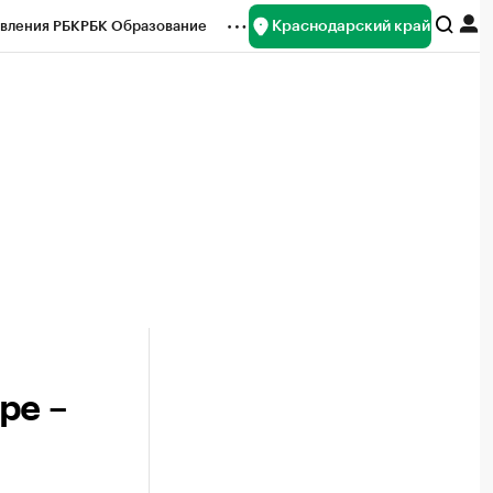
Краснодарский край
вления РБК
РБК Образование
редитные рейтинги
Франшизы
нсы
Рынок наличной валюты
ре –