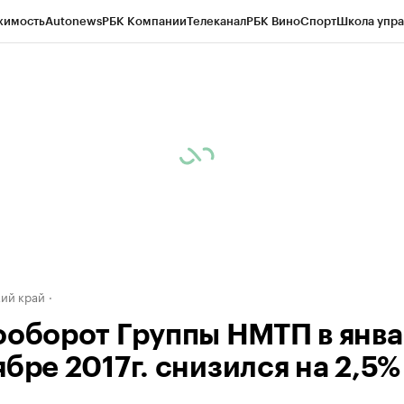
жимость
Autonews
РБК Компании
Телеканал
РБК Вино
Спорт
Школа упра
д
Стиль
Крипто
РБК Бизнес-среда
Дискуссионный клуб
Исследования
К
а контрагентов
Политика
Экономика
Бизнес
Технологии и медиа
Фина
ий край
ооборот Группы НМТП в янва
бре 2017г. снизился на 2,5%