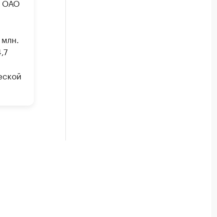
, ОАО
 млн.
,7
и
еской