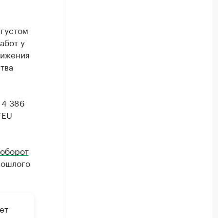
вгустом
абот у
нижения
тва
 4 386
TEU
ооборот
рошлого
ет