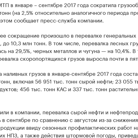
ТП в январе – сентябре 2017 года сократила грузоо
 тонн (на 2,5% относительно аналогичного периода п
 этом сообщает пресс-служба компании.
ее сокращение произошло в перевалке генеральных 
, до 10,3 млн тонн. В том числе, перевалка лесных гр
сь на 29,5%, черных металлов и чугуна — на 10,4%. В 
евалка скоропортящихся грузов выросла почти в пят
 наливных грузов в январе-сентябре 2017 года сост
тонн, включая 56 951 тыс. тонн сырой нефти; 23 055 т
уктов; 456 тыс. тонн КАС и 337 тыс. тонн раститель
или в компании, перевалка сырой нефти и нефтепрод
 в сентябре по сравнению с августом из-за снижения
продукции ввиду сезонных профилактических работ н
их НПЗ, а также действия штормовой погоды, привед