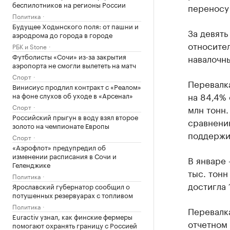
беспилотников на регионы России
переносу 
Политика
Будущее Ходынского поля: от пашни и
За девять
аэродрома до города в городе
относите
РБК и Stone
Футболисты «Сочи» из-за закрытия
навалочны
аэропорта не смогли вылететь на матч
Спорт
Перевалка
Винисиус продлил контракт с «Реалом»
на 84,4% 
на фоне слухов об уходе в «Арсенал»
Спорт
млн тонн.
Российский прыгун в воду взял второе
сравнению
золото на чемпионате Европы
поддержи
Спорт
«Аэрофлот» предупредил об
изменении расписания в Сочи и
В январе 
Геленджике
тыс. тонн
Политика
достигла 
Ярославский губернатор сообщил о
потушенных резервуарах с топливом
Политика
Перевалка
Euractiv узнал, как финские фермеры
отчетном 
помогают охранять границу с Россией