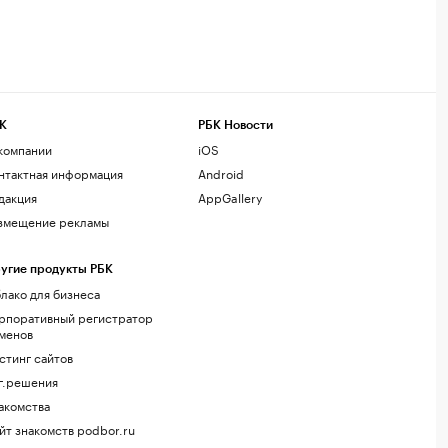
К
РБК Новости
компании
iOS
нтактная информация
Android
дакция
AppGallery
змещение рекламы
угие продукты РБК
лако для бизнеса
рпоративный регистратор
менов
стинг сайтов
г.решения
акомства
йт знакомств podbor.ru