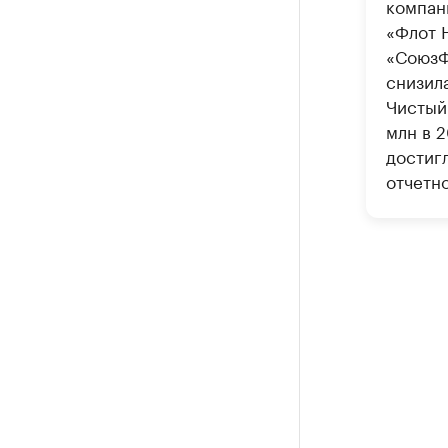
компан
«Флот 
«СоюзФ
снизила
Чистый 
млн в 2
достиг
отчетно