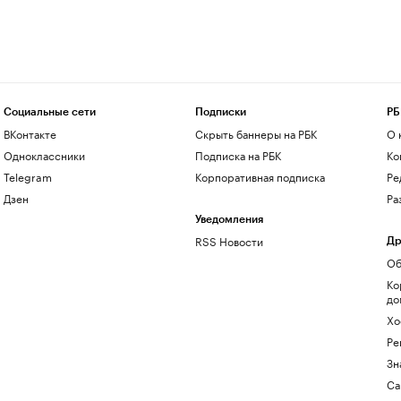
Социальные сети
Подписки
РБ
ВКонтакте
Скрыть баннеры на РБК
О 
Одноклассники
Подписка на РБК
Ко
Telegram
Корпоративная подписка
Ре
Дзен
Ра
Уведомления
RSS Новости
Др
Об
Ко
до
Хо
Ре
Зн
Са