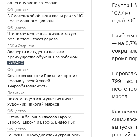
одного туриста из России
Группа НМ
Общество
107,7 млн
В Смоленской области ввели режим ЧС
года). Об
после мощного циклона
Общество
Что такое медленная жизнь и какую
Наибольш
роль в этом играет дерево
— на 8,7%
РБК и Старквуд
сократила
Эксперты и студенты назвали
преимущества обучения за рубежом
время пер
РАДИО
Общество
Перевалка
Сеул счел санкции Британии против
799 тыс. 
России угрозой своей
энергобезопасности
нефтепрод
Политика
масел.
На 88-м году жизни ушел из жизни
художник Николай Марков
Как поясн
Общество
Отличия бензина классов Евро-2,
снизилась
Евро-3, Евро-4 и Евро-5. Видео РБК
выпуска 
Общество
российск
Генсек ООН осудил атаки украинских