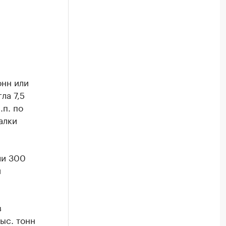
онн или
ла 7,5
.п. по
алки
ли 300
и
в
тыс. тонн