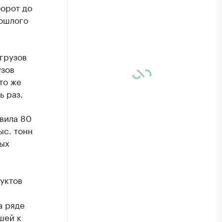
борот до
рошлого
грузов
узов
то же
ь раз.
авила 80
ыс. тонн
ных
уктов
а ряде
шей к