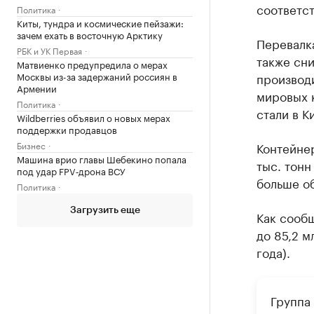
соответст
Политика
Киты, тундра и космические пейзажи:
зачем ехать в восточную Арктику
Перевалк
РБК и УК Первая
также сни
Матвиенко предупредила о мерах
Москвы из-за задержаний россиян в
производ
Армении
мировых 
Политика
стали в К
Wildberries объявил о новых мерах
поддержки продавцов
Бизнес
Контейне
Машина врио главы Шебекино попала
тыс. тонн
под удар FPV‑дрона ВСУ
больше об
Политика
Загрузить еще
Как сообщ
до 85,2 м
года).
Группа