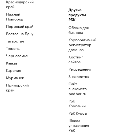
Краснодарский
край
Другие
Нижний
продукты
Новгород
РБК
Пермский край
Облако для
бизнеса
Ростов-на-Дону
Корпоративный
Татарстан
регистратор
Тюмень
доменов
Черноземье
Хостинг
сайтов
Кавказ
Рег.решения
Карелия
Знакомства
Мурманск
Сайт
Приморский
знакомств
край
podbor.ru
РБК
Компании
РБК Курсы
Школа
управления
РБК