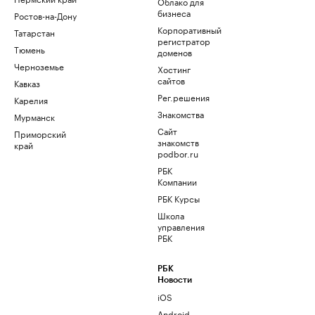
Облако для
бизнеса
Ростов-на-Дону
Корпоративный
Татарстан
регистратор
Тюмень
доменов
Черноземье
Хостинг
сайтов
Кавказ
Рег.решения
Карелия
Знакомства
Мурманск
Сайт
Приморский
знакомств
край
podbor.ru
РБК
Компании
РБК Курсы
Школа
управления
РБК
РБК
Новости
iOS
Android