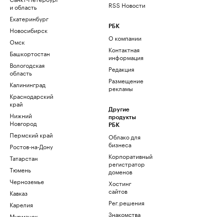
RSS Новости
и область
Екатеринбург
РБК
Новосибирск
О компании
Омск
Контактная
Башкортостан
информация
Вологодская
Редакция
область
Размещение
Калининград
рекламы
Краснодарский
край
Другие
Нижний
продукты
Новгород
РБК
Пермский край
Облако для
бизнеса
Ростов-на-Дону
Корпоративный
Татарстан
регистратор
Тюмень
доменов
Черноземье
Хостинг
сайтов
Кавказ
Рег.решения
Карелия
Знакомства
Мурманск