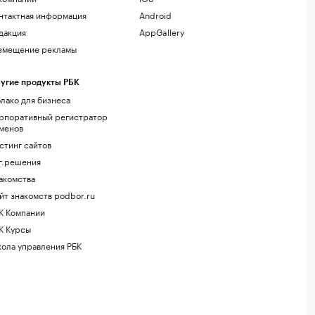
нтактная информация
Android
дакция
AppGallery
змещение рекламы
угие продукты РБК
лако для бизнеса
рпоративный регистратор
менов
стинг сайтов
г.решения
акомства
йт знакомств podbor.ru
К Компании
К Курсы
ола управления РБК