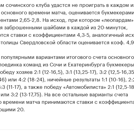
м сочинского клуба удастся не проиграть в каждом и
 основного времени матча, оценивается букмекерам
нтами 2,65-2,8. На исход, при котором «леопардам»
ся заброшенными шайбами в каждой из 20-минуток,
ся ставки с коэффициентами 4,3-5, аналогичный исх
столицы Свердловской области оценивается коэф. 4,9-
 популярными вариантами итогового счета основного
поединка команд из Сочи и Екатеринбурга букмекеры
беду хозяев 2:1 (12-16,5), 3:1 (13,25-17), 3:2 (12,5-16,35
46) или 4:2 (18-24), ничейные результаты 1:1 (10-16), 2:2
3:3 (11-17), а также победу «Автомобилиста» 2:1 (12,5-18)
 или 3:2 (13-17,75). На все остальные варианты счета
о времени матча принимаются ставки с коэффициент
щими 20.