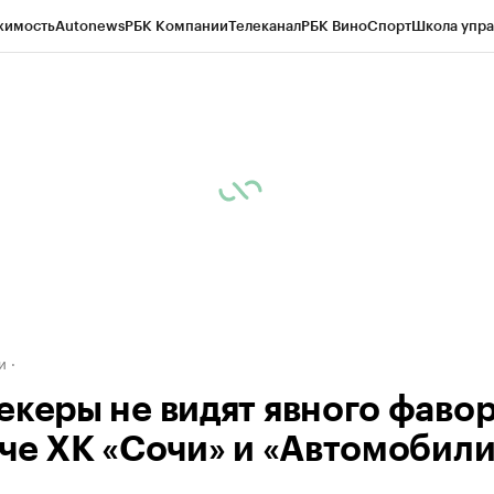
жимость
Autonews
РБК Компании
Телеканал
РБК Вино
Спорт
Школа упра
д
Стиль
Крипто
РБК Бизнес-среда
Дискуссионный клуб
Исследования
К
а контрагентов
Политика
Экономика
Бизнес
Технологии и медиа
Фина
и
екеры не видят явного фаво
тче ХК «Сочи» и «Автомобил