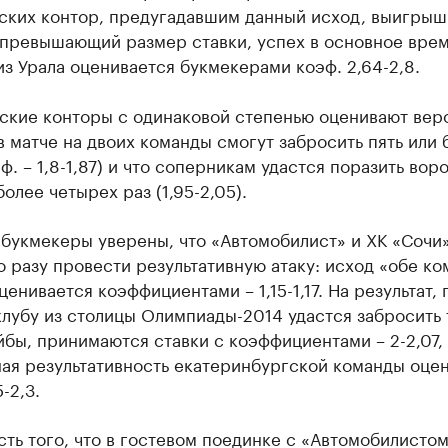
ских контор, предугадавшим данный исход, выигрыш 
а превышающий размер ставки, успех в основное вре
з Урала оценивается букмекерами коэф. 2,64-2,8.
ские конторы с одинаковой степенью оценивают вер
 в матче на двоих команды смогут забросить пять или 
ф. – 1,8-1,87) и что соперникам удастся поразить вор
более четырех раз (1,95-2,05).
букмекеры уверены, что «Автомобилист» и ХК «Сочи
о разу провести результативную атаку: исход «обе к
ценивается коэффициентами – 1,15-1,17. На результат, 
лубу из столицы Олимпиады-2014 удастся забросить 
бы, принимаются ставки с коэффициентами – 2-2,07,
ная результативность екатеринбургской команды оце
-2,3.
ть того, что в гостевом поединке с «Автомобилисто