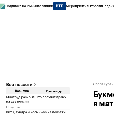
Подписка на РБК
Инвестиции
Мероприятия
Отрасли
Недви
РБК Курсы
РБК Life
Тренды
Визионеры
Национальные проекты
Горо
Газета
Спецпроекты СПб
Конференции СПб
Спецпроекты
Проверк
Спорт Кубан
Все новости
Краснодар
Весь мир
Букм
Минтруд раскрыл, кто получит право
на две пенсии
в ма
Общество
Киты, тундра и космические пейзажи: