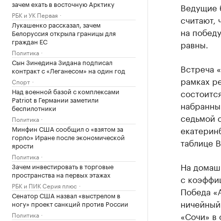
зачем ехать в восточную Арктику
Ведущие 
РБК и УК Первая
считают, 
Лукашенко рассказал, зачем
на побед
Белоруссия открыла границы для
граждан ЕС
равны.
Политика
Сын Зинедина Зидана подписал
Встреча «
контракт с «Леганесом» на один год
рамках р
Спорт
Над военной базой с комплексами
состоится
Patriot в Германии заметили
набранны
беспилотники
седьмой 
Политика
Минфин США сообщил о «взятом за
екатеринб
горло» Иране после экономической
таблице 
ярости
Политика
На домаш
Зачем инвестировать в торговые
пространства на первых этажах
с коэффиц
РБК и ПИК Серия плюс
Победа «А
Сенатор США назвал «выстрелом в
ничейный 
ногу» проект санкций против России
«Сочи» в
Политика