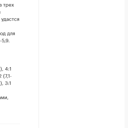
з трех
и
 удастся
од для
5,9.
), 4:1
 (7,1-
, 3:1
ами,