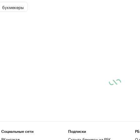
букмекеры
Социальные сети
Подписки
РБ
ВКонтакте
Скрыть баннеры на РБК
О 