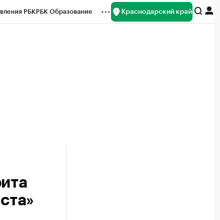
Краснодарский край
вления РБК
РБК Образование
редитные рейтинги
Франшизы
нсы
Рынок наличной валюты
рита
иста»