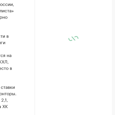
оссии,
листа»
ерно
ти в
иги
ся на
КХЛ,
есто в
 ставки
конторы.
2,1,
а ХК