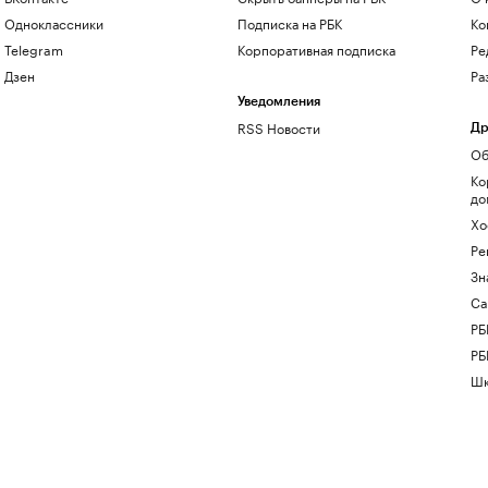
Одноклассники
Подписка на РБК
Ко
Telegram
Корпоративная подписка
Ре
Дзен
Ра
Уведомления
RSS Новости
Др
Об
Ко
до
Хо
Ре
Зн
Са
РБ
РБ
Шк