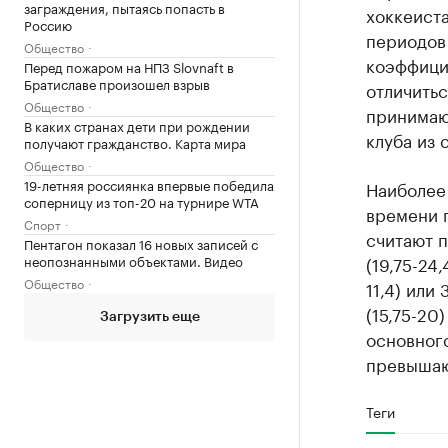
заграждения, пытаясь попасть в
хоккеиста
Россию
периодов
Общество
коэффицие
Перед пожаром на НПЗ Slovnaft в
Братиславе произошел взрыв
отличить
Общество
принимают
В каких странах дети при рождении
клуба из 
получают гражданство. Карта мира
Общество
19-летняя россиянка впервые победила
Наиболее
соперницу из топ-20 на турнире WTA
времени 
Спорт
считают по
Пентагон показал 16 новых записей с
неопознанными объектами. Видео
(19,75-24,
Общество
11,4) или 
(15,75-20)
Загрузить еще
основног
превышаю
Теги