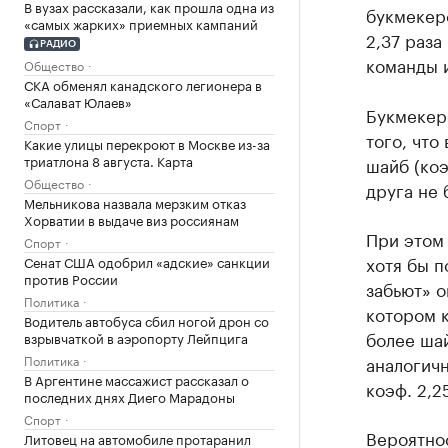
В вузах рассказали, как прошла одна из
букмекер
«самых жарких» приемных кампаний
2,37 раз
РАДИО
команды и
Общество
СКА обменял канадского легионера в
«Салават Юлаев»
Букмекер
Спорт
того, что
Какие улицы перекроют в Москве из-за
триатлона 8 августа. Карта
шайб (коэ
Общество
друга не 
Мельникова назвала мерзким отказ
Хорватии в выдаче виз россиянам
При этом 
Спорт
хотя бы п
Сенат США одобрил «адские» санкции
против России
забьют» о
Политика
котором к
Водитель автобуса сбил ногой дрон со
более шай
взрывчаткой в аэропорту Лейпцига
Политика
аналогич
В Аргентине массажист рассказал о
коэф. 2,25
последних днях Диего Марадоны
Спорт
Вероятнос
Литовец на автомобиле протаранил