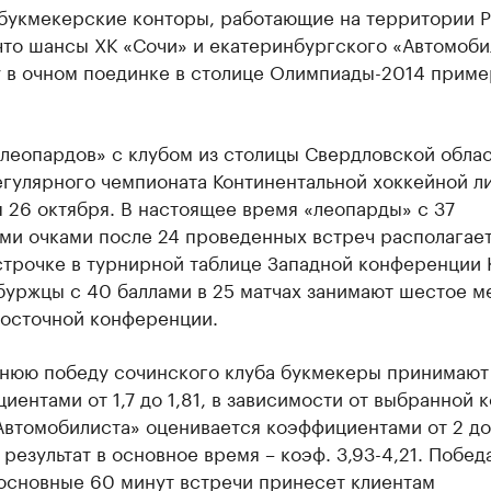
букмекерские конторы, работающие на территории Р
что шансы ХК «Сочи» и екатеринбургского «Автомоби
у в очном поединке в столице Олимпиады-2014 прим
леопардов» с клубом из столицы Свердловской облас
егулярного чемпионата Континентальной хоккейной л
 26 октября. В настоящее время «леопарды» с 37
ми очками после 24 проведенных встреч располагает
строчке в турнирной таблице Западной конференции 
уржцы с 40 баллами в 25 матчах занимают шестое м
Восточной конференции.
нюю победу сочинского клуба букмекеры принимают
иентами от 1,7 до 1,81, в зависимости от выбранной 
втомобилиста» оценивается коэффициентами от 2 до 
результат в основное время – коэф. 3,93-4,21. Побед
 основные 60 минут встречи принесет клиентам