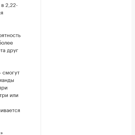
в 2,22-
мя
оятность
более
ота друг
» смогут
оманды
при
три или
нивается
м»