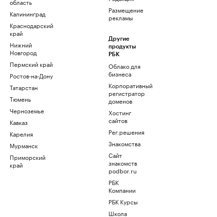
область
Размещение
Калининград
рекламы
Краснодарский
край
Другие
Нижний
продукты
Новгород
РБК
Пермский край
Облако для
бизнеса
Ростов-на-Дону
Корпоративный
Татарстан
регистратор
Тюмень
доменов
Черноземье
Хостинг
сайтов
Кавказ
Рег.решения
Карелия
Знакомства
Мурманск
Сайт
Приморский
знакомств
край
podbor.ru
РБК
Компании
РБК Курсы
Школа