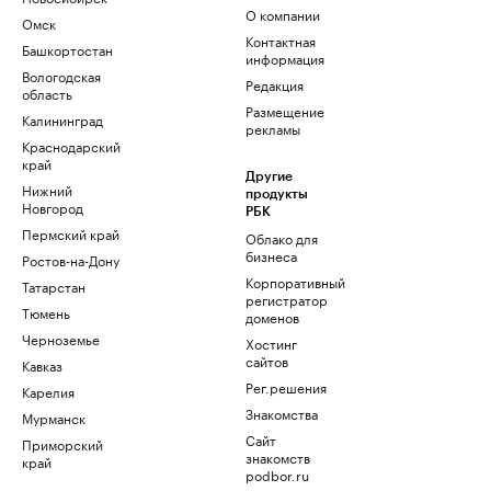
О компании
Омск
Контактная
Башкортостан
информация
Вологодская
Редакция
область
Размещение
Калининград
рекламы
Краснодарский
край
Другие
Нижний
продукты
Новгород
РБК
Пермский край
Облако для
бизнеса
Ростов-на-Дону
Корпоративный
Татарстан
регистратор
Тюмень
доменов
Черноземье
Хостинг
сайтов
Кавказ
Рег.решения
Карелия
Знакомства
Мурманск
Сайт
Приморский
знакомств
край
podbor.ru