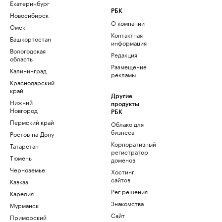
Екатеринбург
РБК
Новосибирск
О компании
Омск
Контактная
Башкортостан
информация
Вологодская
Редакция
область
Размещение
Калининград
рекламы
Краснодарский
край
Другие
Нижний
продукты
Новгород
РБК
Пермский край
Облако для
бизнеса
Ростов-на-Дону
Корпоративный
Татарстан
регистратор
Тюмень
доменов
Черноземье
Хостинг
сайтов
Кавказ
Рег.решения
Карелия
Знакомства
Мурманск
Сайт
Приморский