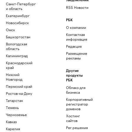
Уведомления
Санкт-Петербург
RSS Новости
и область
Екатеринбург
РБК
Новосибирск
О компании
Омск
Контактная
Башкортостан
информация
Вологодская
Редакция
область
Размещение
Калининград
рекламы
Краснодарский
край
Другие
Нижний
продукты
Новгород
РБК
Пермский край
Облако для
бизнеса
Ростов-на-Дону
Корпоративный
Татарстан
регистратор
Тюмень
доменов
Черноземье
Хостинг
сайтов
Кавказ
Рег.решения
Карелия