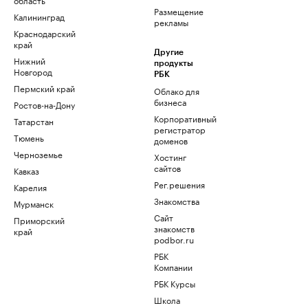
Размещение
Калининград
рекламы
Краснодарский
край
Другие
Нижний
продукты
Новгород
РБК
Пермский край
Облако для
бизнеса
Ростов-на-Дону
Корпоративный
Татарстан
регистратор
Тюмень
доменов
Черноземье
Хостинг
сайтов
Кавказ
Рег.решения
Карелия
Знакомства
Мурманск
Сайт
Приморский
знакомств
край
podbor.ru
РБК
Компании
РБК Курсы
Школа