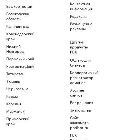
Контактная
Башкортостан
информация
Вологодская
Редакция
область
Размещение
Калининград
рекламы
Краснодарский
край
Другие
Нижний
продукты
Новгород
РБК
Пермский край
Облако для
бизнеса
Ростов-на-Дону
Корпоративный
Татарстан
регистратор
Тюмень
доменов
Черноземье
Хостинг
сайтов
Кавказ
Рег.решения
Карелия
Знакомства
Мурманск
Сайт
Приморский
знакомств
край
podbor.ru
РБК
Компании