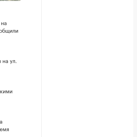
 на
ообщили
 на ул.
скими
а
ремя