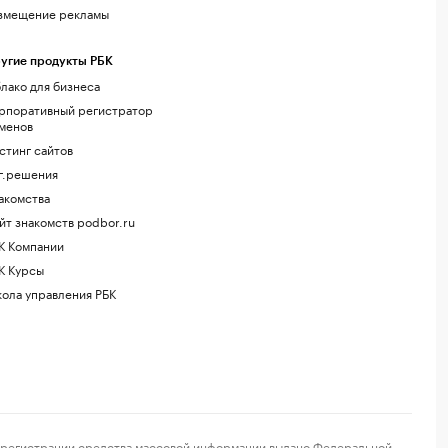
змещение рекламы
угие продукты РБК
лако для бизнеса
рпоративный регистратор
менов
стинг сайтов
г.решения
акомства
йт знакомств podbor.ru
К Компании
К Курсы
ола управления РБК
регистрации средства массовой информации выдано Федеральной