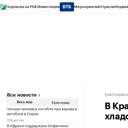
Подписка на РБК
Инвестиции
Мероприятия
Отрасли
Недви
РБК Курсы
РБК Life
Тренды
Визионеры
Национальные проекты
Горо
Газета
Спецпроекты СПб
Конференции СПб
Спецпроекты
Проверк
Краснодарск
Все новости
Краснодар
Весь мир
В Кр
Четыре человека погибли при взрыве в
автобусе в Сирии
хлад
Общество
В Африке поддержали Инфантино