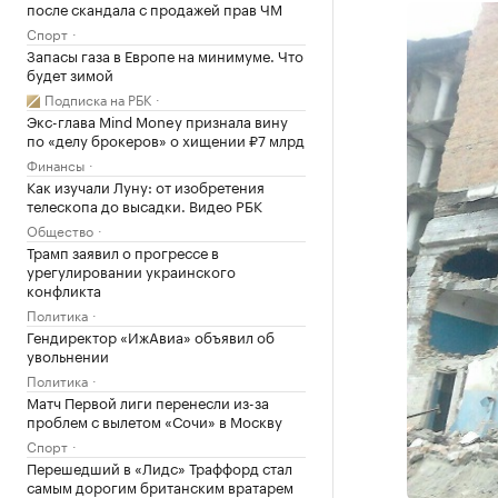
после скандала с продажей прав ЧМ
Спорт
Запасы газа в Европе на минимуме. Что
будет зимой
Подписка на РБК
Экс-глава Mind Money признала вину
по «делу брокеров» о хищении ₽7 млрд
Финансы
Как изучали Луну: от изобретения
телескопа до высадки. Видео РБК
Общество
Трамп заявил о прогрессе в
урегулировании украинского
конфликта
Политика
Гендиректор «ИжАвиа» объявил об
увольнении
Политика
Матч Первой лиги перенесли из-за
проблем с вылетом «Сочи» в Москву
Спорт
Перешедший в «Лидс» Траффорд стал
самым дорогим британским вратарем