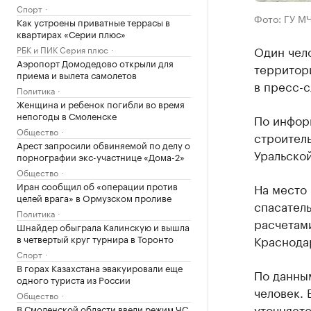
Спорт
Фото: ГУ М
Как устроены приватные террасы в
квартирах «Серии плюс»
Один чело
РБК и ПИК Серия плюс
Аэропорт Домодедово открыли для
территор
приема и вылета самолетов
в пресс-
Политика
Женщина и ребенок погибли во время
непогоды в Смоленске
По инфор
Общество
строитель
Арест запросили обвиняемой по делу о
Уральской
порнографии экс-участнице «Дома-2»
Общество
Иран сообщил об «операции против
На место
целей врага» в Ормузском проливе
спасател
Политика
расчетами
Шнайдер обыграла Калинскую и вышла
в четвертый круг турнира в Торонто
Краснода
Спорт
В горах Казахстана эвакуировали еще
По данным
одного туриста из России
человек.
Общество
уточняетс
В Смоленской области ввели режим ЧС