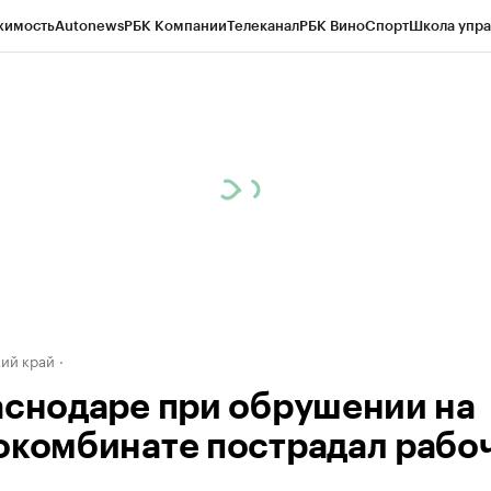
жимость
Autonews
РБК Компании
Телеканал
РБК Вино
Спорт
Школа упра
д
Стиль
Крипто
РБК Бизнес-среда
Дискуссионный клуб
Исследования
К
а контрагентов
Политика
Экономика
Бизнес
Технологии и медиа
Фина
ий край
аснодаре при обрушении на
окомбинате пострадал рабо