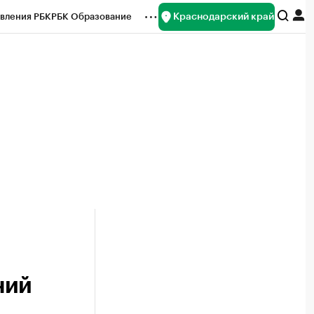
Краснодарский край
вления РБК
РБК Образование
редитные рейтинги
Франшизы
нсы
Рынок наличной валюты
чий