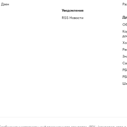
Дзен
Ра
Уведомления
RSS Новости
Др
Об
Ко
до
Хо
Ре
Зн
Са
РБ
РБ
Шк
ения и материалы информационного агентства «РБК» (свидетельство о 