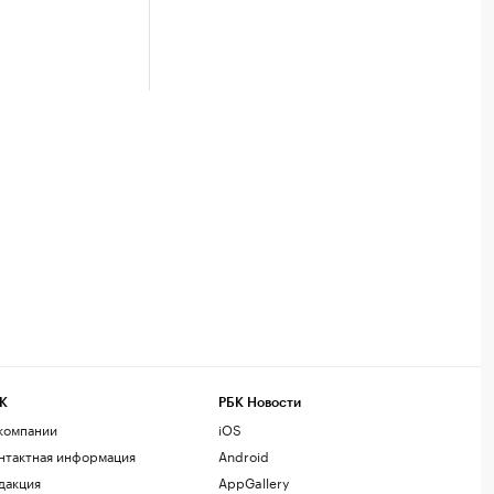
К
РБК Новости
компании
iOS
нтактная информация
Android
дакция
AppGallery