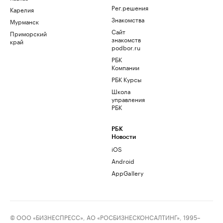
Рег.решения
Карелия
Знакомства
Мурманск
Сайт
Приморский
знакомств
край
podbor.ru
РБК
Компании
РБК Курсы
Школа
управления
РБК
РБК
Новости
iOS
Android
AppGallery
© ООО «БИЗНЕСПРЕСС», АО «РОСБИЗНЕСКОНСАЛТИНГ», 1995–