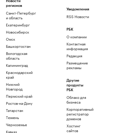
Новости
регионов
Уведомления
Санкт-Петербург
RSS Новости
и область
Екатеринбург
РБК
Новосибирск
О компании
Омск
Контактная
Башкортостан
информация
Вологодская
Редакция
область
Размещение
Калининград
рекламы
Краснодарский
край
Другие
Нижний
продукты
Новгород
РБК
Пермский край
Облако для
бизнеса
Ростов-на-Дону
Корпоративный
Татарстан
регистратор
Тюмень
доменов
Черноземье
Хостинг
сайтов
Кавказ