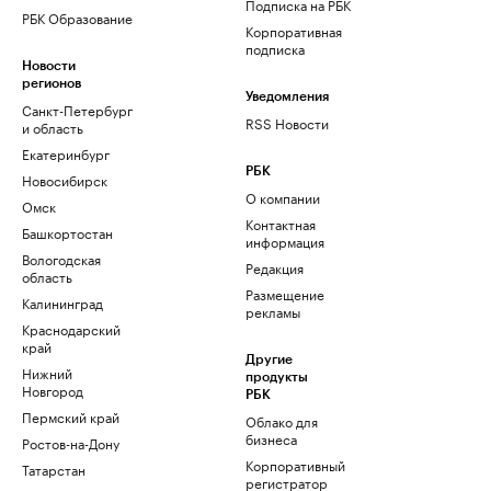
Подписка на РБК
РБК Образование
Корпоративная
подписка
Новости
регионов
Уведомления
Санкт-Петербург
RSS Новости
и область
Екатеринбург
РБК
Новосибирск
О компании
Омск
Контактная
Башкортостан
информация
Вологодская
Редакция
область
Размещение
Калининград
рекламы
Краснодарский
край
Другие
Нижний
продукты
Новгород
РБК
Пермский край
Облако для
бизнеса
Ростов-на-Дону
Корпоративный
Татарстан
регистратор