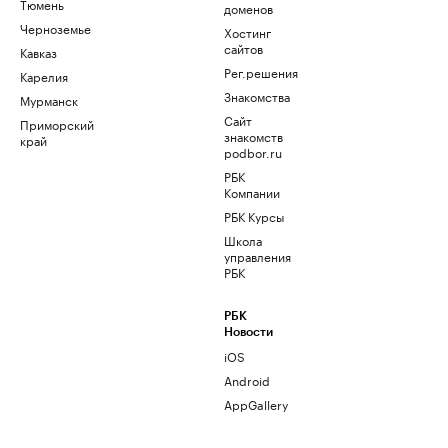
Тюмень
доменов
Черноземье
Хостинг
сайтов
Кавказ
Рег.решения
Карелия
Знакомства
Мурманск
Сайт
Приморский
знакомств
край
podbor.ru
РБК
Компании
РБК Курсы
Школа
управления
РБК
РБК
Новости
iOS
Android
AppGallery