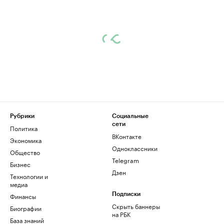
Рубрики
Социальные
сети
Политика
ВКонтакте
Экономика
Одноклассники
Общество
Telegram
Бизнес
Дзен
Технологии и
медиа
Финансы
Подписки
Скрыть баннеры
Биографии
на РБК
База знаний