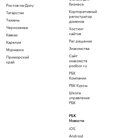
бизнеса
Ростов-на-Дону
Корпоративный
Татарстан
регистратор
Тюмень
доменов
Черноземье
Хостинг
сайтов
Кавказ
Рег.решения
Карелия
Знакомства
Мурманск
Сайт
Приморский
знакомств
край
podbor.ru
РБК
Компании
РБК Курсы
Школа
управления
РБК
РБК
Новости
iOS
Android