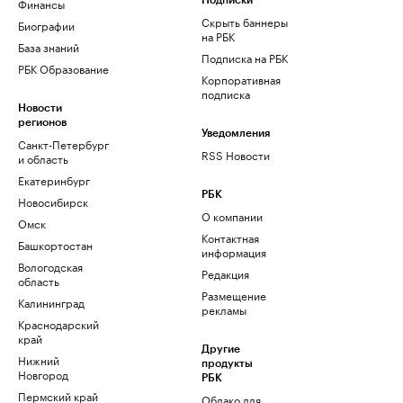
Финансы
Подписки
Скрыть баннеры
Биографии
на РБК
База знаний
Подписка на РБК
РБК Образование
Корпоративная
подписка
Новости
регионов
Уведомления
Санкт-Петербург
RSS Новости
и область
Екатеринбург
РБК
Новосибирск
О компании
Омск
Контактная
Башкортостан
информация
Вологодская
Редакция
область
Размещение
Калининград
рекламы
Краснодарский
край
Другие
Нижний
продукты
Новгород
РБК
Пермский край
Облако для