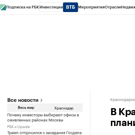
Подписка на РБК
Инвестиции
Мероприятия
Отрасли
Недви
РБК Курсы
РБК Life
Тренды
Визионеры
Национальные проекты
Горо
Газета
Спецпроекты СПб
Конференции СПб
Спецпроекты
Проверк
Краснодарск
Все новости
Краснодар
Весь мир
В Кр
Почему инвесторы выбирают офисы в
оживленных районах Москвы
план
РБК и Upside
Трамп отпросился с заседания Госдепа