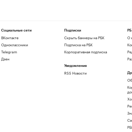
Социальные сети
Подписки
РБ
ВКонтакте
Скрыть баннеры на РБК
О 
Одноклассники
Подписка на РБК
Ко
Telegram
Корпоративная подписка
Ре
Дзен
Ра
Уведомления
RSS Новости
Др
Об
Ко
до
Хо
Ре
Зн
Са
РБ