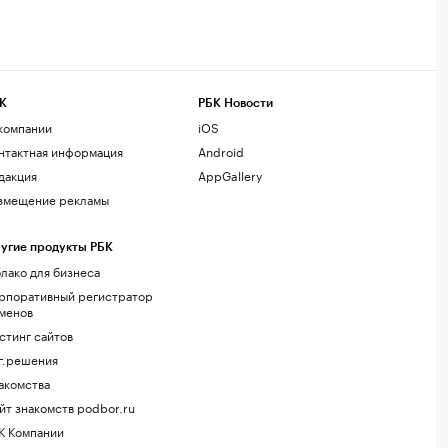
К
РБК Новости
компании
iOS
нтактная информация
Android
дакция
AppGallery
змещение рекламы
угие продукты РБК
лако для бизнеса
рпоративный регистратор
менов
стинг сайтов
г.решения
акомства
йт знакомств podbor.ru
К Компании