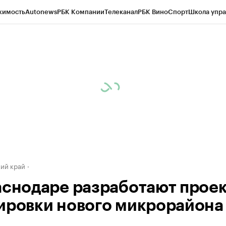
жимость
Autonews
РБК Компании
Телеканал
РБК Вино
Спорт
Школа упра
д
Стиль
Крипто
РБК Бизнес-среда
Дискуссионный клуб
Исследования
К
а контрагентов
Политика
Экономика
Бизнес
Технологии и медиа
Фина
ий край
аснодаре разработают прое
ировки нового микрорайона