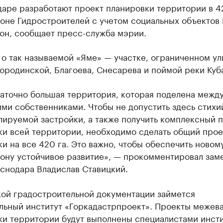
аре разработают проект планировки территории в 42
оне Гидростроителей с учетом социальных объектов 
зон, сообщает пресс-служба мэрии.
 о так называемой «Яме» — участке, ограниченном у
ородинской, Благоева, Снесарева и поймой реки Куб
таточно большая территория, которая поделена межд
ми собственниками. Чтобы не допустить здесь стихи
лируемой застройки, а также получить комплексный 
ки всей территории, необходимо сделать общий прое
и на все 420 га. Это важно, чтобы обеспечить новом
ону устойчивое развитие», — прокомментировал зам
снодара Владислав Ставицкий.
кой градостроительной документации займется
льный институт «Горкадастрпроект». Проекты межева
ки территории будут выполнены специалистами инсти