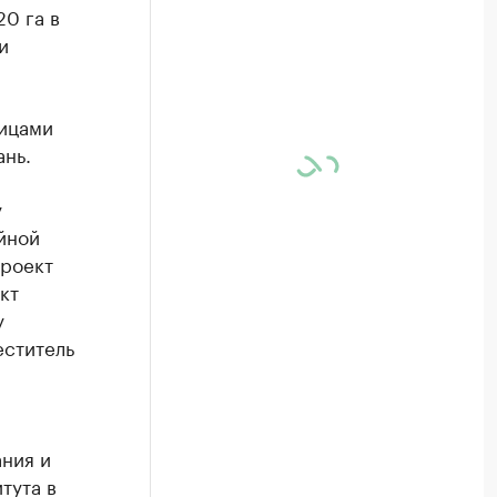
0 га в
и
лицами
ань.
у
йной
проект
кт
у
еститель
ния и
тута в