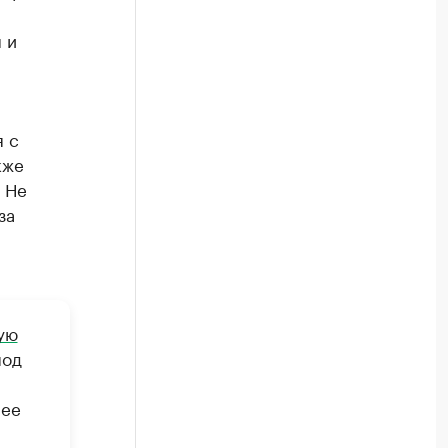
 и
я с
кже
 Не
за
ую
под
нее