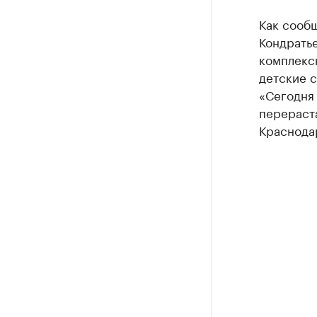
Как сообщ
Кондратье
комплекс
детские с
«Сегодня
перераста
Краснодар