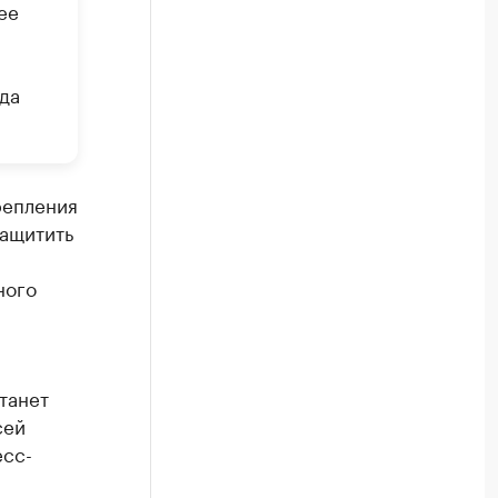
ее
да
репления
защитить
ного
танет
сей
есс-