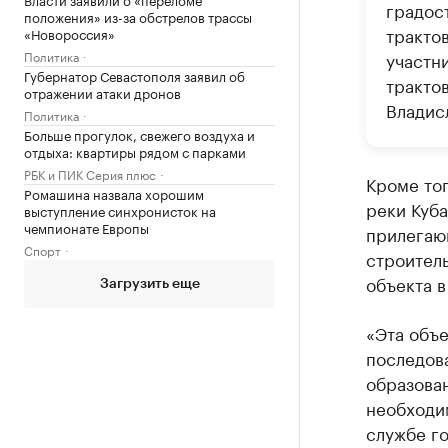
градос
положения» из-за обстрелов трассы
тракто
«Новороссия»
Политика
участн
Губернатор Севастополя заявил об
тракто
отражении атаки дронов
Владис
Политика
Больше прогулок, свежего воздуха и
отдыха: квартиры рядом с парками
РБК и ПИК Серия плюс
Кроме тог
Ромашина назвала хорошим
реки Куба
выступление синхронисток на
чемпионате Европы
прилегаю
Спорт
строител
объекта в
Загрузить еще
«Эта объе
последова
образова
необходим
службе г