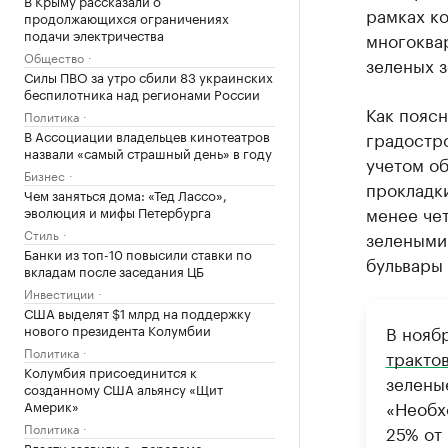
В Крыму рассказали о
рамках ко
продолжающихся ограничениях
подачи электричества
многоква
Общество
зеленых з
Силы ПВО за утро сбили 83 украинских
беспилотника над регионами России
Как пояс
Политика
В Ассоциации владельцев кинотеатров
градостро
назвали «самый страшный день» в году
учетом об
Бизнес
прокладки
Чем заняться дома: «Тед Лассо»,
менее че
эволюция и мифы Петербурга
Стиль
зелеными 
Банки из топ-10 повысили ставки по
бульвары 
вкладам после заседания ЦБ
Инвестиции
США выделят $1 млрд на поддержку
нового президента Колумбии
В нояб
Политика
тракто
Колумбия присоединится к
зелены
созданному США альянсу «Щит
«Необх
Америк»
Политика
25% от
Власти заявили о «переломе