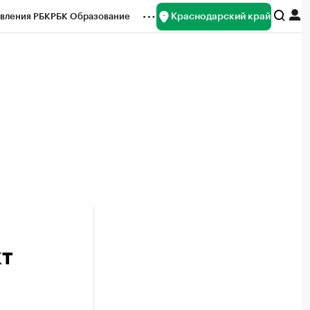
Краснодарский край
вления РБК
РБК Образование
редитные рейтинги
Франшизы
нсы
Рынок наличной валюты
кт