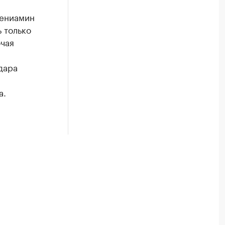
Вениамин
 только
чая
дара
а.