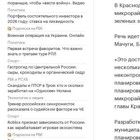
пораньше, чтобы «вести войну». Видео
В Краснод
Политика
микрорай
Портфель состоятельного инвестора в
зеленых 
2026 году: ставка на ликвидность
Подписка на РБК
Речь идет
Военная операция на Украине. Онлайн
Политика
Мачуги, Б
Первая встреча фаворитов. Что важно
знать о третьем туре РПЛ
«Это дос
Спорт
нескольки
Гастрогид по Центральной России:
сыры, крокодилы и органический сидр
неконтро
РБК и РСХБ
планиров
Скандалы и ПТСР в Трое: кто и сколько
планировк
заработал на «Одиссее» Нолана
микрорай
Технологии и медиа
Тренер российских синхронисток
главы Кра
рассказала о судейском факторе на ЧЕ
Спорт
Разработ
Roblox признал зависимость от России:
как зарабатывает игровая экосистема
муниципа
Подписка на РБК
планиров