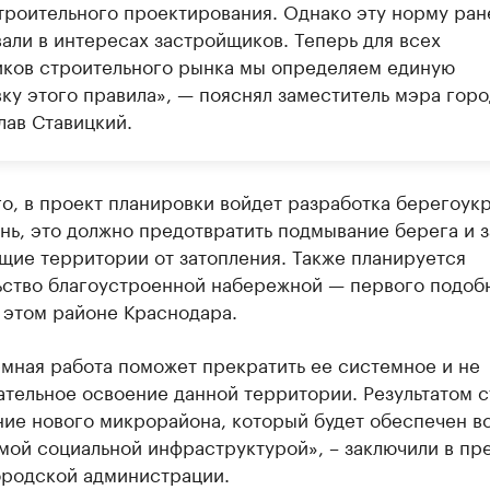
троительного проектирования. Однако эту норму ран
вали в интересах застройщиков. Теперь для всех
иков строительного рынка мы определяем единую
вку этого правила», — пояснял заместитель мэра горо
лав Ставицкий.
о, в проект планировки войдет разработка берегоук
нь, это должно предотвратить подмывание берега и 
щие территории от затопления. Также планируется
ьство благоустроенной набережной — первого подоб
 этом районе Краснодара.
мная работа поможет прекратить ее системное и не
тельное освоение данной территории. Результатом с
ние нового микрорайона, который будет обеспечен в
ой социальной инфраструктурой», – заключили в пр
ородской администрации.