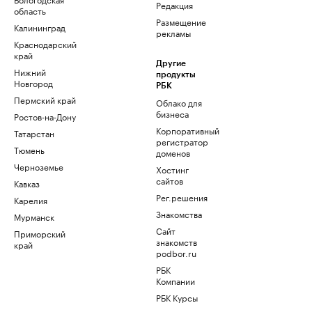
Редакция
область
Размещение
Калининград
рекламы
Краснодарский
край
Другие
Нижний
продукты
Новгород
РБК
Пермский край
Облако для
бизнеса
Ростов-на-Дону
Корпоративный
Татарстан
регистратор
Тюмень
доменов
Черноземье
Хостинг
сайтов
Кавказ
Рег.решения
Карелия
Знакомства
Мурманск
Сайт
Приморский
знакомств
край
podbor.ru
РБК
Компании
РБК Курсы