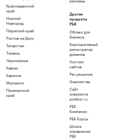
рекламы
Краснодарский
край
Другие
Нижний
продукты
Новгород
РБК
Пермский край
Облако для
бизнеса
Ростов-на-Дону
Корпоративный
Татарстан
регистратор
Тюмень
доменов
Черноземье
Хостинг
сайтов
Кавказ
Рег.решения
Карелия
Знакомства
Мурманск
Сайт
Приморский
знакомств
край
podbor.ru
РБК
Компании
РБК Курсы
Школа
управления
РБК