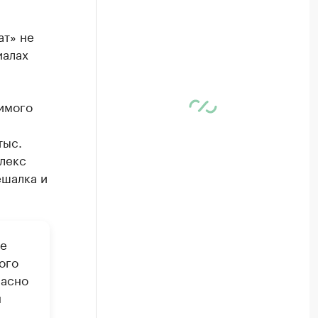
ат» не
иалах
имого
тыс.
плекс
ешалка и
ре
ого
ласно
н