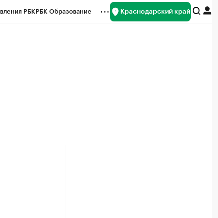
Краснодарский край
вления РБК
РБК Образование
редитные рейтинги
Франшизы
нсы
Рынок наличной валюты