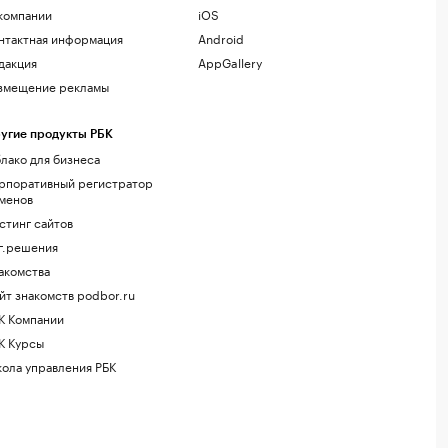
компании
iOS
нтактная информация
Android
дакция
AppGallery
змещение рекламы
угие продукты РБК
лако для бизнеса
рпоративный регистратор
менов
стинг сайтов
г.решения
акомства
йт знакомств podbor.ru
К Компании
К Курсы
ола управления РБК