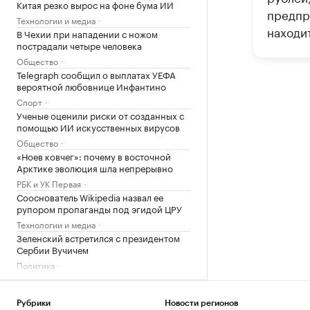
Китая резко вырос на фоне бума ИИ
предпр
Технологии и медиа
находит
В Чехии при нападении с ножом
пострадали четыре человека
Общество
Telegraph сообщил о выплатах УЕФА
вероятной любовнице Инфантино
Спорт
Ученые оценили риски от созданных с
помощью ИИ искусственных вирусов
Общество
«Ноев ковчег»: почему в восточной
Арктике эволюция шла непрерывно
РБК и УК Первая
Сооснователь Wikipedia назвал ее
рупором пропаганды под эгидой ЦРУ
Технологии и медиа
Зеленский встретился с президентом
Сербии Вучичем
Политика
Как устроены приватные террасы в
квартирах «Серии плюс»
РБК и ПИК Серия плюс
Рубрики
Новости регионов