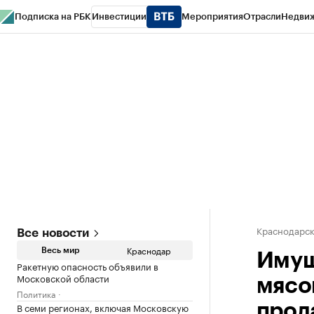
Подписка на РБК
Инвестиции
Мероприятия
Отрасли
Недви
РБК Курсы
РБК Life
Тренды
Визионеры
Национальные проекты
Горо
Газета
Спецпроекты СПб
Конференции СПб
Спецпроекты
Проверк
Краснодарск
Все новости
Краснодар
Весь мир
Имущ
Ракетную опасность объявили в
Московской области
мясо
Политика
В семи регионах, включая Московскую
прод