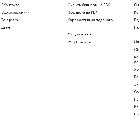
ВКонтакте
Скрыть баннеры на РБК
О 
Одноклассники
Подписка на РБК
Ко
Telegram
Корпоративная подписка
Ре
Дзен
Ра
Уведомления
RSS Новости
Др
Об
Ко
до
Хо
Ре
Зн
Са
РБ
РБ
Шк