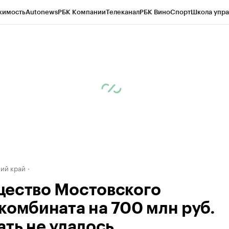
жимость
Autonews
РБК Компании
Телеканал
РБК Вино
Спорт
Школа упра
д
Стиль
Крипто
РБК Бизнес-среда
Дискуссионный клуб
Исследования
К
а контрагентов
Политика
Экономика
Бизнес
Технологии и медиа
Фина
ий край
ество Мостовского
комбината на 700 млн руб.
ать не удалось