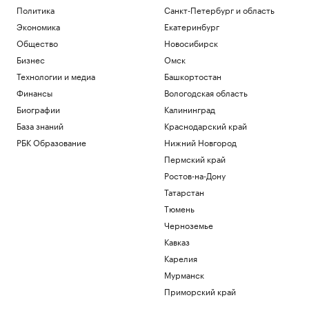
Экс-президент Финляндии усомнился в
Политика
Санкт-Петербург и область
сценарии нападения России на НАТО
Экономика
Екатеринбург
Политика
Общество
Новосибирск
Глава «Эксмо» назвал книгу, которая
Бизнес
Омск
поможет стать «лучшей версией себя»
Технологии и медиа
Башкортостан
РАДИО
Общество
Финансы
Вологодская область
Мадьяр ответил на вопрос, останется
Биографии
Калининград
ли «Росатом» подрядчиком на
База знаний
Краснодарский край
«Пакш-2»
РБК Образование
Нижний Новгород
Политика
Росфинмониторинг рассказал, как
Пермский край
помог выявить криптомошенников в
Ростов-на-Дону
Москве
Татарстан
Политика
Тюмень
Загрузить еще
Черноземье
Кавказ
Карелия
Мурманск
Приморский край