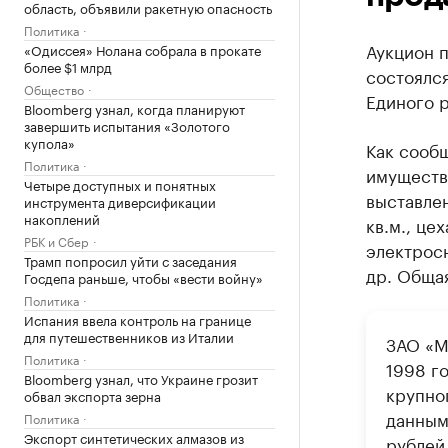
область, объявили ракетную опасность
Политика
Аукцион 
«Одиссея» Нолана собрала в прокате
более $1 млрд
состоялся
Общество
Единого р
Bloomberg узнал, когда планируют
завершить испытания «Золотого
купола»
Как сооб
Политика
имуществ
Четыре доступных и понятных
выставле
инструмента диверсификации
накоплений
кв.м., це
РБК и Сбер
электрос
Трамп попросил уйти с заседания
др. Общая
Госдепа раньше, чтобы «вести войну»
Политика
Испания ввела контроль на границе
для путешественников из Италии
ЗАО «М
Политика
1998 г
Bloomberg узнал, что Украине грозит
крупно
обвал экспорта зерна
данным
Политика
Экспорт синтетических алмазов из
рублей,