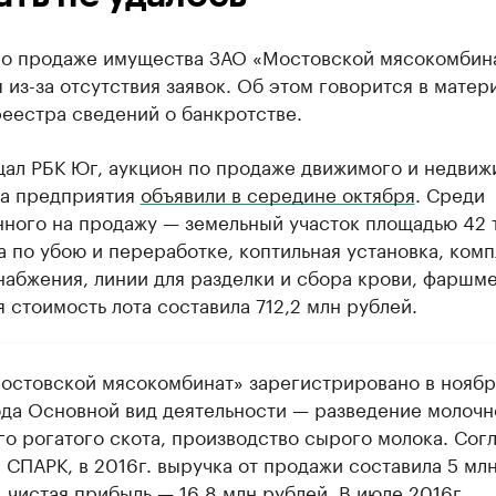
по продаже имущества ЗАО «Мостовской мясокомбин
 из-за отсутствия заявок. Об этом говорится в матер
еестра сведений о банкротстве.
щал РБК Юг, аукцион по продаже движимого и недвиж
а предприятия
объявили в середине октября
. Среди
нного на продажу — земельный участок площадью 42 
ха по убою и переработке, коптильная установка, ком
набжения, линии для разделки и сбора крови, фаршм
 стоимость лота составила 712,2 млн рублей.
остовской мясокомбинат» зарегистрировано в нояб
ода Основной вид деятельности — разведение молочн
го рогатого скота, производство сырого молока. Сог
 СПАРК, в 2016г. выручка от продажи составила 5 мл
 чистая прибыль — 16,8 млн рублей. В июле 2016г.