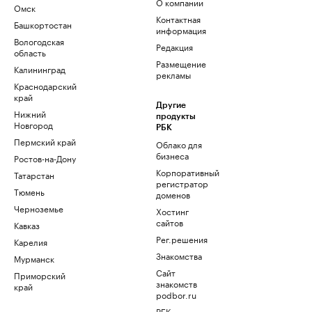
О компании
Омск
Контактная
Башкортостан
информация
Вологодская
Редакция
область
Размещение
Калининград
рекламы
Краснодарский
край
Другие
Нижний
продукты
Новгород
РБК
Пермский край
Облако для
бизнеса
Ростов-на-Дону
Корпоративный
Татарстан
регистратор
Тюмень
доменов
Черноземье
Хостинг
сайтов
Кавказ
Рег.решения
Карелия
Знакомства
Мурманск
Сайт
Приморский
знакомств
край
podbor.ru
РБК