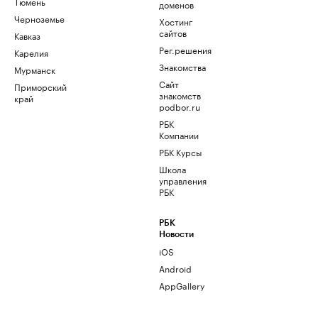
Тюмень
доменов
Черноземье
Хостинг
сайтов
Кавказ
Рег.решения
Карелия
Знакомства
Мурманск
Сайт
Приморский
знакомств
край
podbor.ru
РБК
Компании
РБК Курсы
Школа
управления
РБК
РБК
Новости
iOS
Android
AppGallery