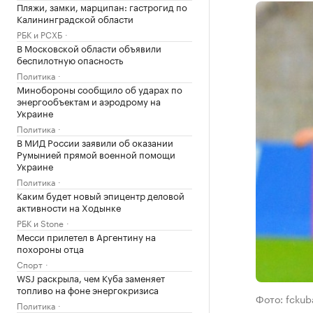
Пляжи, замки, марципан: гастрогид по
Калининградской области
РБК и РСХБ
В Московской области объявили
беспилотную опасность
Политика
Минобороны сообщило об ударах по
энергообъектам и аэродрому на
Украине
Политика
В МИД России заявили об оказании
Румынией прямой военной помощи
Украине
Политика
Каким будет новый эпицентр деловой
активности на Ходынке
РБК и Stone
Месси прилетел в Аргентину на
похороны отца
Спорт
WSJ раскрыла, чем Куба заменяет
топливо на фоне энергокризиса
Фото: fckub
Политика