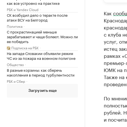
как все устроено на практике
РБК и Yandex Cloud
Как
сооб
СК возбудил дело о теракте после
Краснодар
атаки ВСУ на Белгород
Политика
краснодар
С прокрастинацией меньше
с клуба н
зарабатывают и чаще болеют. Можно ли
услуг, от
ее победить
истец зак
Подписка на РБК
На западе Словакии объявили режим
рамках «
ЧС из-за пожара на военном полигоне
премьер-л
Общество
ЮМК на пе
В разные корзины: как сберечь
накопления в период турбулентности
Также на 
РБК и Сбер
проведен
Загрузить еще
По мнени
полностью
рублей. Н
и посчита