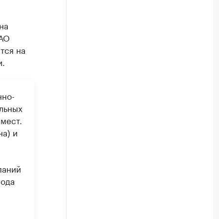
на
НАО
тся на
и.
нно-
льных
мест.
на) и
паний
года