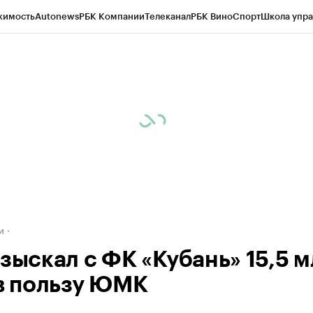
жимость
Autonews
РБК Компании
Телеканал
РБК Вино
Спорт
Школа упра
д
Стиль
Крипто
РБК Бизнес-среда
Дискуссионный клуб
Исследования
К
а контрагентов
Политика
Экономика
Бизнес
Технологии и медиа
Фина
и
взыскал с ФК «Кубань» 15,5 
 в пользу ЮМК