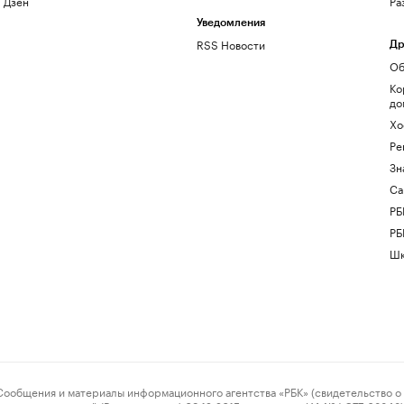
Дзен
Ра
Уведомления
RSS Новости
Др
Об
Ко
до
Хо
Ре
Зн
Са
РБ
РБ
Шк
ения и материалы информационного агентства «РБК» (свидетельство о 