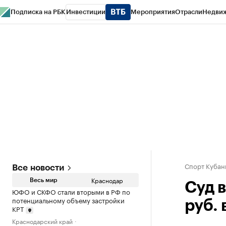
Подписка на РБК
Инвестиции
Мероприятия
Отрасли
Недви
РБК Курсы
РБК Life
Тренды
Визионеры
Национальные проекты
Горо
Газета
Спецпроекты СПб
Конференции СПб
Спецпроекты
Проверк
Спорт Кубан
Все новости
Краснодар
Весь мир
Суд 
ЮФО и СКФО стали вторыми в РФ по
потенциальному объему застройки
руб.
КРТ
Краснодарский край