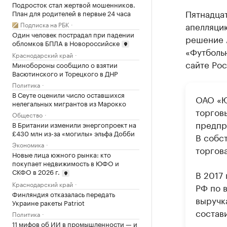
Подросток стал жертвой мошенников.
Пятнадца
План для родителей в первые 24 часа
Подписка на РБК
апелляци
Один человек пострадал при падении
решение 
обломков БПЛА в Новороссийске
«Футбольн
Краснодарский край
сайте Рос
Минобороны сообщило о взятии
Васютинского и Торецкого в ДНР
Политика
В Сеуте оценили число оставшихся
ОАО «Ю
нелегальных мигрантов из Марокко
торгов
Общество
предпр
В Британии изменили энергопроект на
£430 млн из-за «могилы» эльфа Добби
В собст
Экономика
торгова
Новые лица южного рынка: кто
покупает недвижимость в ЮФО и
СКФО в 2026 г.
В 2017
Краснодарский край
РФ по в
Финляндия отказалась передать
выручк
Украине ракеты Patriot
состав
Политика
11 мифов об ИИ в промышленности — и