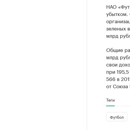
НАО «Фут
убытком. 
организац
зеленых в
млрд руб
Общие рас
млрд рубл
свои дохо
при 195,5
566 в 201
от Союза
Теги
Футбол