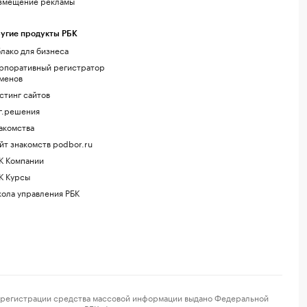
змещение рекламы
угие продукты РБК
лако для бизнеса
рпоративный регистратор
менов
стинг сайтов
г.решения
акомства
йт знакомств podbor.ru
К Компании
К Курсы
ола управления РБК
регистрации средства массовой информации выдано Федеральной