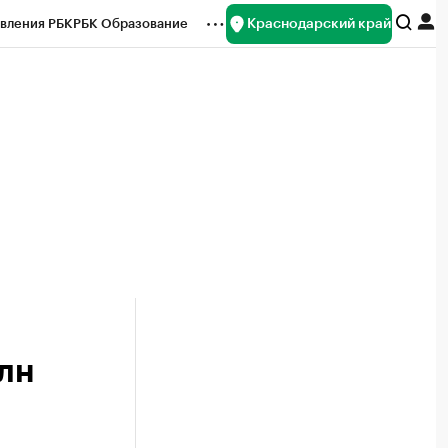
Краснодарский край
вления РБК
РБК Образование
редитные рейтинги
Франшизы
нсы
Рынок наличной валюты
млн