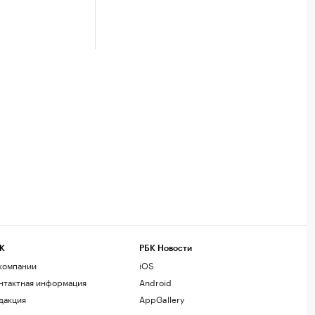
К
РБК Новости
компании
iOS
нтактная информация
Android
дакция
AppGallery