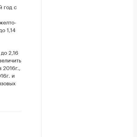
 год с
желто-
о 1,14
до 2,16
величить
 2016г.,
16г. и
изовых