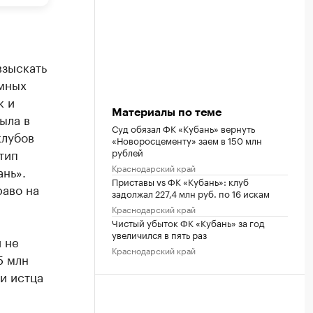
взыскать
амных
к и
Материалы по теме
ыла в
Суд обязал ФК «Кубань» вернуть
клубов
«Новоросцементу» заем в 150 млн
рублей
тип
Краснодарский край
нь».
Приставы vs ФК «Кубань»: клуб
раво на
задолжал 227,4 млн руб. по 16 искам
Краснодарский край
Чистый убыток ФК «Кубань» за год
увеличился в пять раз
 не
Краснодарский край
5 млн
и истца