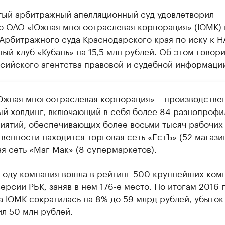
тый арбитражный апелляционный суд удовлетворил
ю ОАО «Южная многоотраслевая корпорация» (ЮМК) 
Арбитражного суда Краснодарского края по иску к 
ый клуб «Кубань» на 15,5 млн рублей. Об этом говори
сийского агентства правовой и судебной информаци
жная многоотраслевая корпорация» – производстве
ый холдинг, включающий в себя более 84 разнопрофи
иятий, обеспечивающих более восьми тысяч рабочих 
венности находится торговая сеть «ЕстЪ» (52 магази
я сеть «Маг Мак» (8 супермаркетов).
 году компания
вошла в рейтинг 500
крупнейших ком
ерсии РБК, заняв в нем 176-е место. По итогам 2016 
а ЮМК сократилась на 8% до 59 млрд рублей, убыток
ил 50 млн рублей.