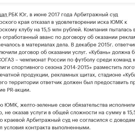
щал
РБК Юг, в июне 2017 года Арбитражный суд
ского края отказал в удовлетворении иска ЮМК к
скому клубу на 15,5 млн рублей. Компания пыталась 
е отработанный аванс по договору об оказании рекл
мечалось в материалах дела. В декабре 2015г. ответчи
лючили договор об оказании услуг. «Кубань» должна б
СОГАЗ – чемпионат России по футболу среди команд 
иги спортивного сезона 2014-2015» разместить лого
чатной продукции, рекламных щитах, стадионе «Куба
его территории ответчик должен был предоставить п
ие PR-акции.
ю ЮМК, желто-зеленые свои обязательства исполнили
, не оказав услуги в общей сложности на сумму в 15,
о краевой Арбитражный суд не согласился с доводам
л условия контракта выполненными.