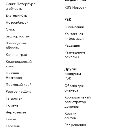
Уведомления
Санкт-Петербург
RSS Новости
и область
Екатеринбург
РБК
Новосибирск
О компании
Омск
Контактная
Башкортостан
информация
Вологодская
Редакция
область
Размещение
Калининград
рекламы
Краснодарский
край
Другие
Нижний
продукты
Новгород
РБК
Пермский край
Облако для
бизнеса
Ростов-на-Дону
Корпоративный
Татарстан
регистратор
Тюмень
доменов
Черноземье
Хостинг
сайтов
Кавказ
Рег.решения
Карелия