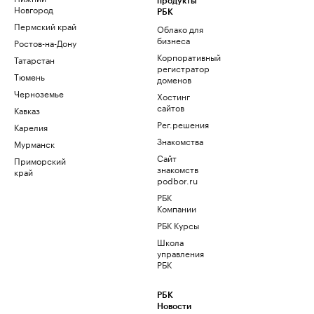
продукты
Новгород
РБК
Пермский край
Облако для
бизнеса
Ростов-на-Дону
Корпоративный
Татарстан
регистратор
Тюмень
доменов
Черноземье
Хостинг
сайтов
Кавказ
Рег.решения
Карелия
Знакомства
Мурманск
Сайт
Приморский
знакомств
край
podbor.ru
РБК
Компании
РБК Курсы
Школа
управления
РБК
РБК
Новости