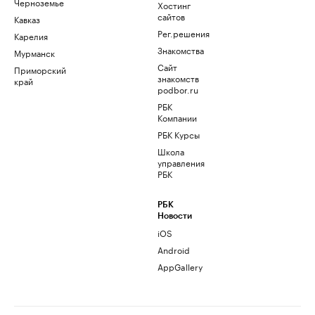
Черноземье
Хостинг
сайтов
Кавказ
Рег.решения
Карелия
Знакомства
Мурманск
Сайт
Приморский
знакомств
край
podbor.ru
РБК
Компании
РБК Курсы
Школа
управления
РБК
РБК
Новости
iOS
Android
AppGallery