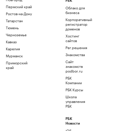
РБК
Пермский край
Облако для
бизнеса
Ростов-на-Дону
Корпоративный
Татарстан
регистратор
Тюмень
доменов
Черноземье
Хостинг
сайтов
Кавказ
Рег.решения
Карелия
Знакомства
Мурманск
Сайт
Приморский
знакомств
край
podbor.ru
РБК
Компании
РБК Курсы
Школа
управления
РБК
РБК
Новости
iOS