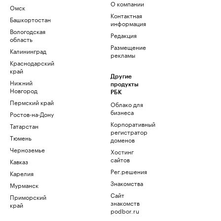
О компании
Омск
Контактная
Башкортостан
информация
Вологодская
Редакция
область
Размещение
Калининград
рекламы
Краснодарский
край
Другие
Нижний
продукты
Новгород
РБК
Пермский край
Облако для
бизнеса
Ростов-на-Дону
Корпоративный
Татарстан
регистратор
Тюмень
доменов
Черноземье
Хостинг
сайтов
Кавказ
Рег.решения
Карелия
Знакомства
Мурманск
Сайт
Приморский
знакомств
край
podbor.ru