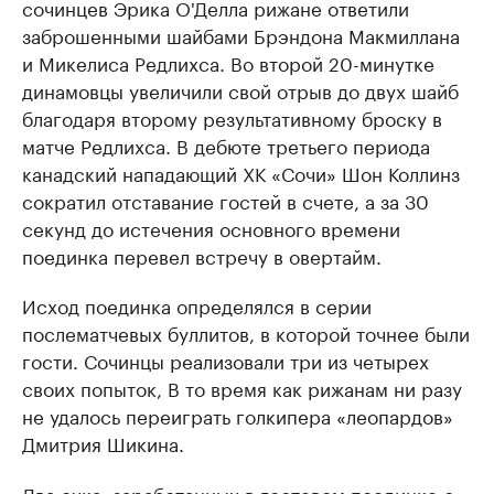
сочинцев Эрика О'Делла рижане ответили
заброшенными шайбами Брэндона Макмиллана
и Микелиса Редлихса. Во второй 20-минутке
динамовцы увеличили свой отрыв до двух шайб
благодаря второму результативному броску в
матче Редлихса. В дебюте третьего периода
канадский нападающий ХК «Сочи» Шон Коллинз
сократил отставание гостей в счете, а за 30
секунд до истечения основного времени
поединка перевел встречу в овертайм.
Исход поединка определялся в серии
послематчевых буллитов, в которой точнее были
гости. Сочинцы реализовали три из четырех
своих попыток, В то время как рижанам ни разу
не удалось переиграть голкипера «леопардов»
Дмитрия Шикина.
Два очка, заработанных в гостевом поединке с