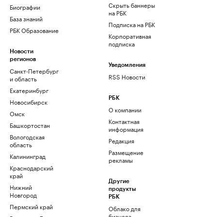
Скрыть баннеры
Биографии
на РБК
База знаний
Подписка на РБК
РБК Образование
Корпоративная
подписка
Новости
регионов
Уведомления
Санкт-Петербург
RSS Новости
и область
Екатеринбург
РБК
Новосибирск
О компании
Омск
Контактная
Башкортостан
информация
Вологодская
Редакция
область
Размещение
Калининград
рекламы
Краснодарский
край
Другие
Нижний
продукты
Новгород
РБК
Пермский край
Облако для
бизнеса