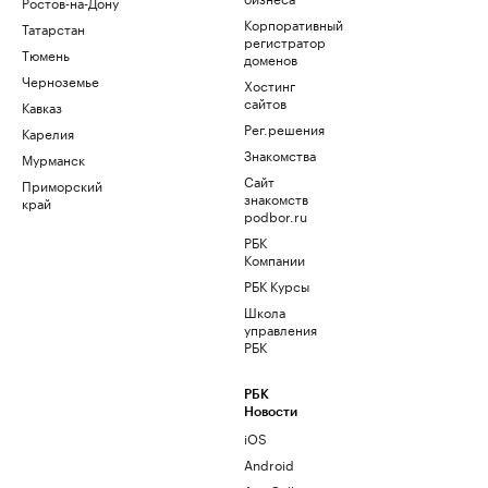
Ростов-на-Дону
Корпоративный
Татарстан
регистратор
Тюмень
доменов
Черноземье
Хостинг
сайтов
Кавказ
Рег.решения
Карелия
Знакомства
Мурманск
Сайт
Приморский
знакомств
край
podbor.ru
РБК
Компании
РБК Курсы
Школа
управления
РБК
РБК
Новости
iOS
Android