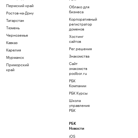
Пермский край
Облако для
бизнеса
Ростов-на-Дону
Корпоративный
Татарстан
регистратор
Тюмень
доменов
Черноземье
Хостинг
сайтов
Кавказ
Рег.решения
Карелия
Знакомства
Мурманск
Сайт
Приморский
знакомств
край
podbor.ru
РБК
Компании
РБК Курсы
Школа
управления
РБК
РБК
Новости
iOS