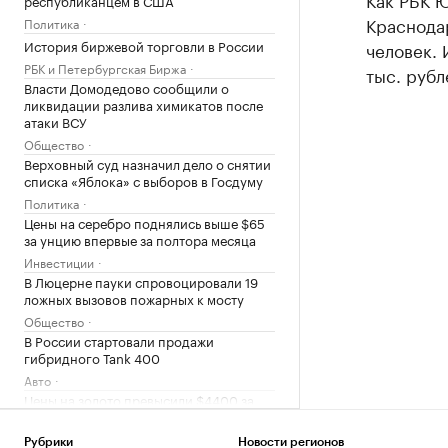
Краснода
Политика
История биржевой торговли в России
человек.
РБК и Петербургская Биржа
тыс. рубл
Власти Домодедово сообщили о
ликвидации разлива химикатов после
атаки ВСУ
Общество
Верховный суд назначил дело о снятии
списка «Яблока» с выборов в Госдуму
Политика
Цены на серебро поднялись выше $65
за унцию впервые за полтора месяца
Инвестиции
В Люцерне пауки спровоцировали 19
ложных вызовов пожарных к мосту
Общество
В России стартовали продажи
гибридного Tank 400
Авто
Цены на золото превысили $4400 за
унцию впервые с июня
Инвестиции
Рубрики
Новости регионов