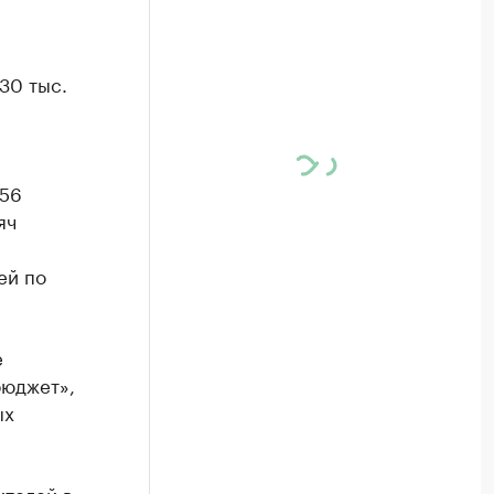
30 тыс.
(56
яч
ей по
е
бюджет»,
ых
ителей в