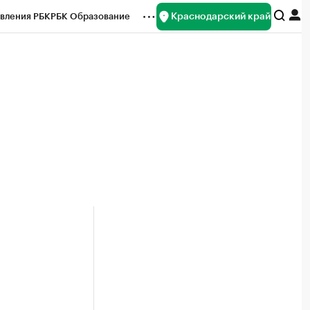
Краснодарский край
вления РБК
РБК Образование
редитные рейтинги
Франшизы
нсы
Рынок наличной валюты