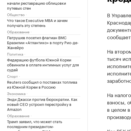
начали реставрацию облицовки
путевых стен
В Управл
Общество
Что такое Executive MBA и зачем
Краснодар
получать эту степень
документ
Образование
сообщает
Патрушев посетил флагман ВМС
Бразилии «Атлантико» в порту Рио-де-
Жанейро
На втором
Политика
тысяч исп
Федерацию футбола Южной Кореи
обвинили в оплате интимных услуг для
исполните
судей
исполнит
Спорт
заработно
Reuters сообщил о поставках топлива
из Южной Кореи в Россию
Экономика
На налог
Энди Джасси против бюрократии. Как
взносы, 
новый CEO устроил перестройку в
в целом 
Amazon
Образование
производс
Трамп заявил, что может стать
последним президентом-
Как РБК 
республиканцем в США