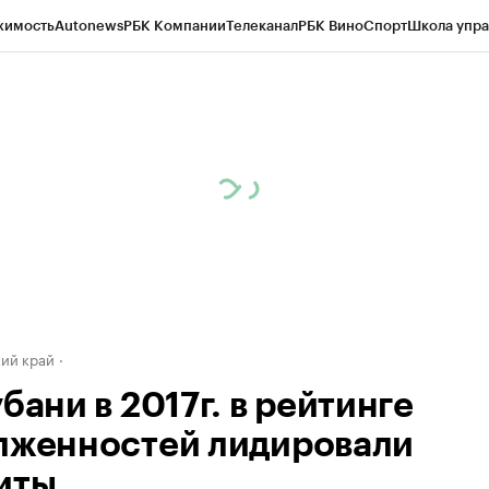
жимость
Autonews
РБК Компании
Телеканал
РБК Вино
Спорт
Школа упра
д
Стиль
Крипто
РБК Бизнес-среда
Дискуссионный клуб
Исследования
К
а контрагентов
Политика
Экономика
Бизнес
Технологии и медиа
Фина
ий край
бани в 2017г. в рейтинге
лженностей лидировали
иты