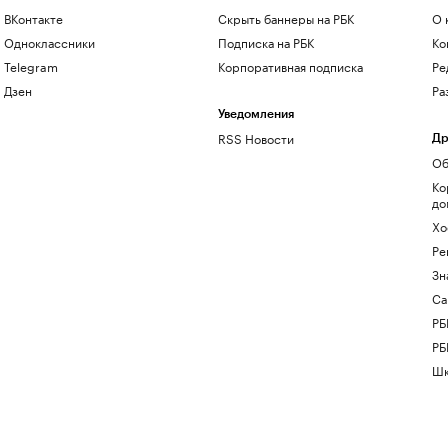
ВКонтакте
Скрыть баннеры на РБК
О 
Одноклассники
Подписка на РБК
Ко
Telegram
Корпоративная подписка
Ре
Дзен
Ра
Уведомления
RSS Новости
Др
Об
Ко
до
Хо
Ре
Зн
Са
РБ
РБ
Шк