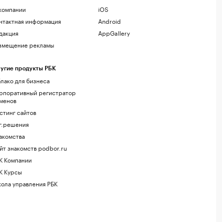
компании
iOS
нтактная информация
Android
дакция
AppGallery
змещение рекламы
угие продукты РБК
лако для бизнеса
рпоративный регистратор
менов
стинг сайтов
г.решения
акомства
йт знакомств podbor.ru
К Компании
К Курсы
ола управления РБК