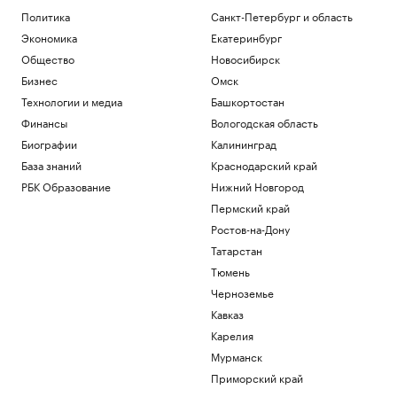
Искусственный интеллект вызовет
Политика
Санкт-Петербург и область
массовые увольнения — и еще 10
Экономика
Екатеринбург
мифов
Общество
Новосибирск
РБК и Yandex Cloud
Тимур Иванов обжаловал в Верховном
Бизнес
Омск
суде первый приговор
Технологии и медиа
Башкортостан
Политика
Финансы
Вологодская область
Глава Ассоциации футбола Аргентины
заявил о кампании против сборной на
Биографии
Калининград
ЧМ
База знаний
Краснодарский край
Спорт
РБК Образование
Нижний Новгород
Зачем малому и среднему бизнесу
Пермский край
облигации и что важно знать о бирже
Ростов-на-Дону
РБК и МСП Банк
Суд в Москве запретил пенсионерке
Татарстан
держать в квартире каймана и удава
Тюмень
Общество
Черноземье
Кавказ
Загрузить еще
Карелия
Мурманск
Приморский край