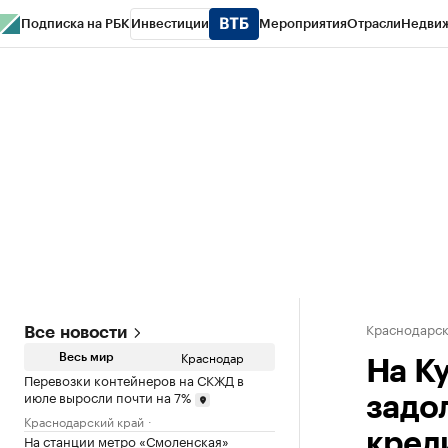
Подписка на РБК
Инвестиции
Мероприятия
Отрасли
Недви
РБК Курсы
РБК Life
Тренды
Визионеры
Национальные проекты
Горо
Газета
Спецпроекты СПб
Конференции СПб
Спецпроекты
Проверк
Краснодарск
Все новости
Краснодар
Весь мир
На Ку
Перевозки контейнеров на СКЖД в
июле выросли почти на 7%
задо
Краснодарский край
кред
На станции метро «Смоленская»