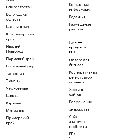
Контактная
Башкортостан
информация
Вологодская
Редакция
область
Размещение
Калининград
рекламы
Краснодарский
край
Другие
Нижний
продукты
Новгород
РБК
Пермский край
Облако для
бизнеса
Ростов-на-Дону
Корпоративный
Татарстан
регистратор
Тюмень
доменов
Черноземье
Хостинг
сайтов
Кавказ
Рег.решения
Карелия
Знакомства
Мурманск
Сайт
Приморский
знакомств
край
podbor.ru
РБК