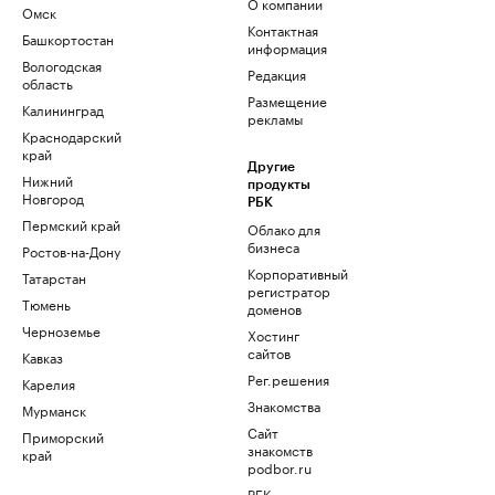
О компании
Омск
Контактная
Башкортостан
информация
Вологодская
Редакция
область
Размещение
Калининград
рекламы
Краснодарский
край
Другие
Нижний
продукты
Новгород
РБК
Пермский край
Облако для
бизнеса
Ростов-на-Дону
Корпоративный
Татарстан
регистратор
Тюмень
доменов
Черноземье
Хостинг
сайтов
Кавказ
Рег.решения
Карелия
Знакомства
Мурманск
Сайт
Приморский
знакомств
край
podbor.ru
РБК