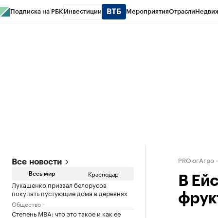
Подписка на РБК
Инвестиции
Мероприятия
Отрасли
Недви
РБК Курсы
РБК Life
Тренды
Визионеры
Национальные проекты
Горо
Газета
Спецпроекты СПб
Конференции СПб
Спецпроекты
Проверк
PROюгАгро
Все новости
Краснодар
Весь мир
В Ей
Лукашенко призвал белорусов
покупать пустующие дома в деревнях
фрук
Общество
Степень MBA: что это такое и как ее