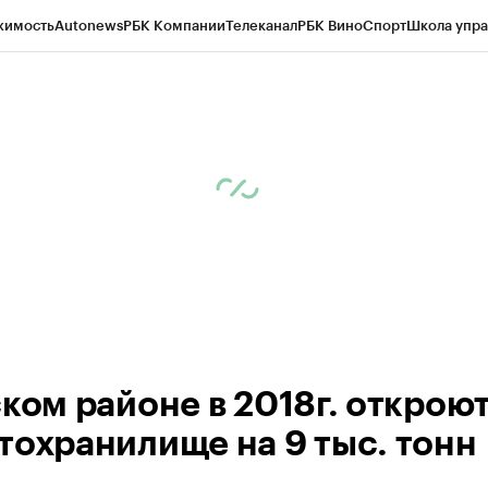
жимость
Autonews
РБК Компании
Телеканал
РБК Вино
Спорт
Школа упра
д
Стиль
Крипто
РБК Бизнес-среда
Дискуссионный клуб
Исследования
К
а контрагентов
Политика
Экономика
Бизнес
Технологии и медиа
Фина
ском районе в 2018г. открою
тохранилище на 9 тыс. тонн