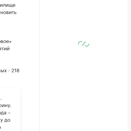
нилище
ановить
овое»
ятий
ых - 218
.
рину.
да –
у до
о