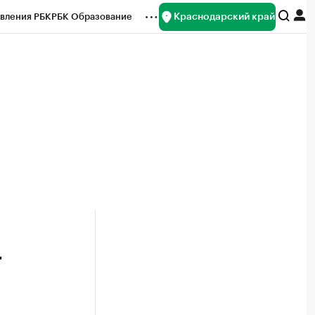
Краснодарский край
вления РБК
РБК Образование
редитные рейтинги
Франшизы
нсы
Рынок наличной валюты
т