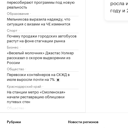
пересобирают программы под новую
росла и
реальность
году и 
Образование
Мельникова выразила надежду, что
ситуация с визами на ЧЕ изменится
Спорт
Почему продажи городских автобусов
растут на фоне стагнации рынка
Бизнес
«Веселый молочник» Джастас Уолкер
рассказал о скором выдворении из
России
Общество
Перевозки контейнеров на СКЖД в
июле выросли почти на 7%
Краснодарский край
На станции метро «Смоленская»
начали реставрацию облицовки
путевых стен
Общество
Что такое Executive MBA и зачем
получать эту степень
Рубрики
Новости регионов
Образование