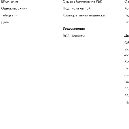
ВКонтакте
Скрыть баннеры на РБК
О 
Одноклассники
Подписка на РБК
Ко
Telegram
Корпоративная подписка
Ре
Дзен
Ра
Уведомления
RSS Новости
Др
Об
Ко
до
Хо
Ре
Зн
Са
РБ
РБ
Шк