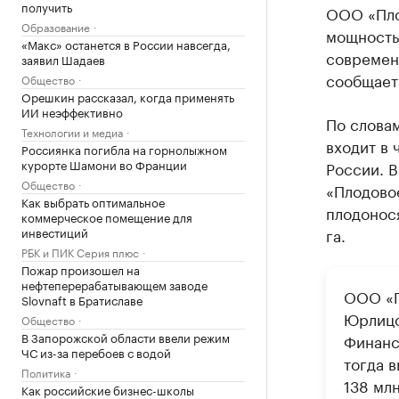
получить
ООО «Пло
Образование
мощностью
«Макс» останется в России навсегда,
современ
заявил Шадаев
сообщает
Общество
Орешкин рассказал, когда применять
ИИ неэффективно
По слова
Технологии и медиа
входит в
Россиянка погибла на горнолыжном
курорте Шамони во Франции
России. 
Общество
«Плодовое
Как выбрать оптимальное
плодонося
коммерческое помещение для
инвестиций
га.
РБК и ПИК Серия плюс
Пожар произошел на
нефтеперерабатывающем заводе
ООО «П
Slovnaft в Братиславе
Юрлицо
Общество
В Запорожской области ввели режим
Финанс
ЧС из-за перебоев с водой
тогда в
Политика
138 млн
Как российские бизнес-школы