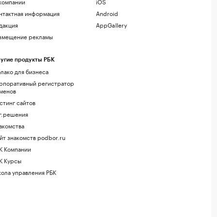
компании
iOS
нтактная информация
Android
дакция
AppGallery
змещение рекламы
угие продукты РБК
лако для бизнеса
рпоративный регистратор
менов
стинг сайтов
г.решения
акомства
йт знакомств podbor.ru
К Компании
К Курсы
ола управления РБК