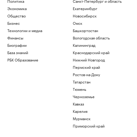
Политика
Санкт-Петербург и область
Патрушев посетил флагман ВМС
Бразилии «Атлантико» в порту Рио-де-
Экономика
Екатеринбург
Жанейро
Общество
Новосибирск
Политика
Бизнес
Омск
Федерацию футбола Южной Кореи
Технологии и медиа
Башкортостан
обвинили в оплате интимных услуг для
судей
Финансы
Вологодская область
Спорт
Биографии
Калининград
Reuters сообщил о поставках топлива
База знаний
Краснодарский край
из Южной Кореи в Россию
РБК Образование
Нижний Новгород
Экономика
Энди Джасси против бюрократии. Как
Пермский край
новый CEO устроил перестройку в
Ростов-на-Дону
Amazon
Татарстан
Образование
Тюмень
Трамп заявил, что может стать
последним президентом-
Черноземье
республиканцем в США
Кавказ
Политика
Карелия
Мурманск
Загрузить еще
Приморский край