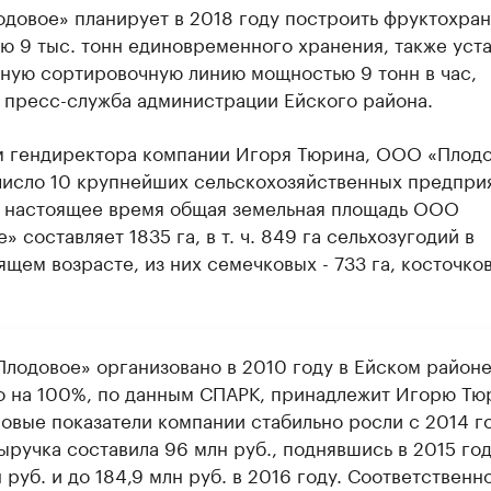
довое» планирует в 2018 году построить фруктохра
 9 тыс. тонн единовременного хранения, также уст
ную сортировочную линию мощностью 9 тонн в час,
 пресс-служба администрации Ейского района.
м гендиректора компании Игоря Тюрина, ООО «Плод
 число 10 крупнейших сельскохозяйственных предпри
В настоящее время общая земельная площадь ООО
» составляет 1835 га, в т. ч. 849 га сельхозугодий в
щем возрасте, из них семечковых - 733 га, косточков
лодовое» организовано в 2010 году в Ейском районе
 на 100%, по данным СПАРК, принадлежит Игорю Тю
овые показатели компании стабильно росли с 2014 го
ыручка составила 96 млн руб., поднявшись в 2015 год
 руб. и до 184,9 млн руб. в 2016 году. Соответственн