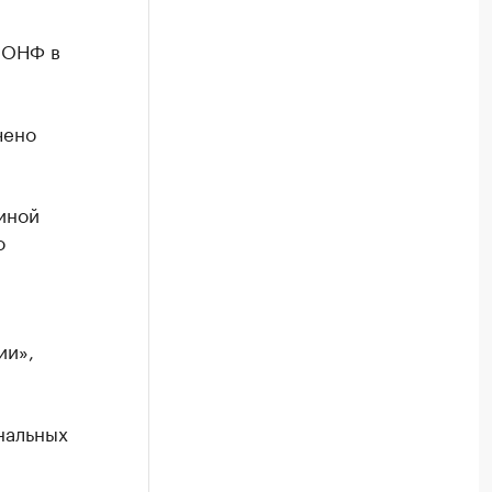
 ОНФ в
чено
иной
о
ии»,
нальных