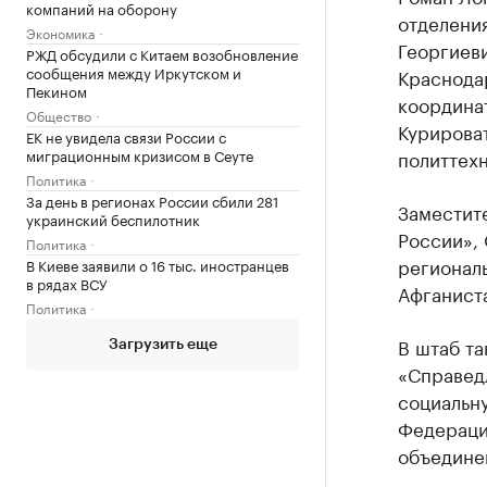
компаний на оборону
отделени
Экономика
Георгиев
РЖД обсудили с Китаем возобновление
сообщения между Иркутском и
Краснода
Пекином
координа
Общество
Курирова
ЕК не увидела связи России с
миграционным кризисом в Сеуте
политтехн
Политика
За день в регионах России сбили 281
Заместит
украинский беспилотник
России»,
Политика
регионал
В Киеве заявили о 16 тыс. иностранцев
в рядах ВСУ
Афганист
Политика
В штаб т
Загрузить еще
«Справед
социальну
Федераци
объедине