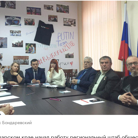
с Бондаревский
дарском крае начал работу региональный штаб обще