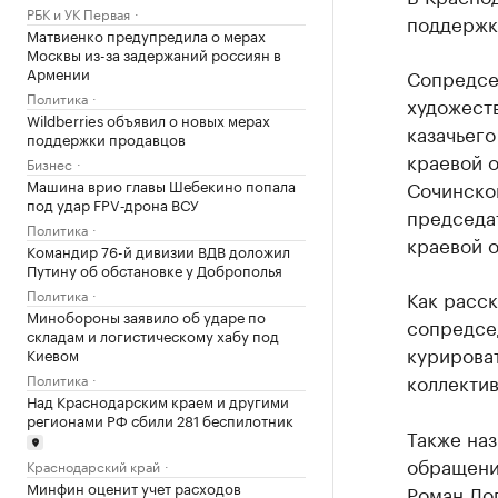
РБК и УК Первая
поддержк
Матвиенко предупредила о мерах
Москвы из-за задержаний россиян в
Армении
Сопредсе
Политика
художест
Wildberries объявил о новых мерах
казачьего
поддержки продавцов
краевой 
Бизнес
Машина врио главы Шебекино попала
Сочинског
под удар FPV‑дрона ВСУ
председа
Политика
краевой 
Командир 76-й дивизии ВДВ доложил
Путину об обстановке у Доброполья
Политика
Как расск
Минобороны заявило об ударе по
сопредсед
складам и логистическому хабу под
курирова
Киевом
коллектив
Политика
Над Краснодарским краем и другими
регионами РФ сбили 281 беспилотник
Также на
обращени
Краснодарский край
Минфин оценит учет расходов
Роман Ло