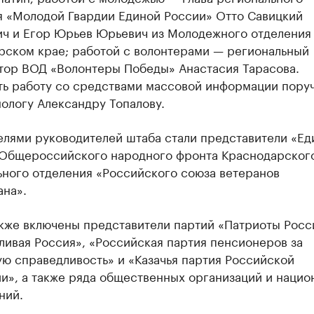
я «Молодой Гвардии Единой России» Отто Савицкий
ич и Егор Юрьев Юрьевич из Молодежного отделения
рском крае; работой с волонтерами — региональный
тор ВОД «Волонтеры Победы» Анастасия Тарасова.
ть работу со средствами массовой информации пору
ологу Александру Топалову.
елями руководителей штаба стали представители «Ед
 Общероссийского народного фронта Краснодарског
ьного отделения «Российского союза ветеранов
ана».
акже включены представители партий «Патриоты Росс
ливая Россия», «Российская партия пенсионеров за
ю справедливость» и «Казачья партия Российской
и», а также ряда общественных организаций и нацио
ний.