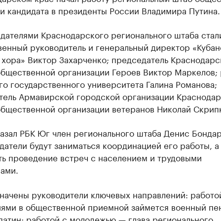
и кандидата в президенты России Владимира Путина.
дателями Краснодарского регионального штаба стал
венный руководитель и генеральный директор «Кубан
 хора» Виктор Захарченко; председатель Краснодарс
общественной организации Героев Виктор Маркелов;
о государственного университета Галина Романова;
тель Армавирской городской организации Краснода
общественной организации ветеранов Николай Скрип
азал РБК Юг член регионального штаба Денис Бонда
атели будут заниматься координацией его работы, а
ть проведение встреч с населением и трудовыми
ами.
значены руководители ключевых направлений: работо
ями в общественной приемной займется военный пе
патин; работой с молодежью — глава регионального