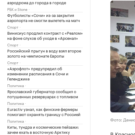
аэродрома до города в городе
РБК и Stone
Футболисты «Сочи» из-за закрытия
аэропорта не смогли вылететь на матч
Спорт
Винисиус продлил контракт с «Реалом»
на фоне слухов об уходе в «Арсенал»
Спорт
Российский прыгун в воду взял второе
золото на чемпионате Европы
Спорт
«Аэрофлот» предупредил об
изменении расписания в Сочи и
Геленджике
Политика
Ярославский губернатор сообщил о
потушенных резервуарах с топливом
Политика
Euractiv узнал, как финские фермеры
помогают охранять границу с Россией
Фото: Дени
Политика
Киты, тундра и космические пейзажи:
зачем ехать в восточную Арктику
В Красно