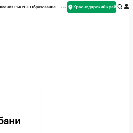
Краснодарский край
вления РБК
РБК Образование
редитные рейтинги
Франшизы
нсы
Рынок наличной валюты
бани