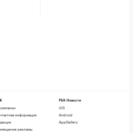
К
РБК Новости
компании
iOS
нтактная информация
Android
дакция
AppGallery
змещение рекламы