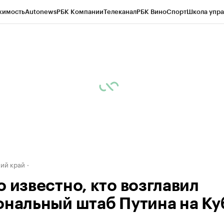
жимость
Autonews
РБК Компании
Телеканал
РБК Вино
Спорт
Школа упра
д
Стиль
Крипто
РБК Бизнес-среда
Дискуссионный клуб
Исследования
К
а контрагентов
Политика
Экономика
Бизнес
Технологии и медиа
Фина
ий край
о известно, кто возглавил
ональный штаб Путина на Ку