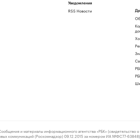
Уведомления
RSS Новости
Др
Об
Ко
до
Хо
Ре
Зн
Са
РБ
РБ
Шк
ения и материалы информационного агентства «РБК» (свидетельство о 
овых коммуникаций (Роскомнадзор) 09.12.2015 за номером ИА №ФС77-63848) 