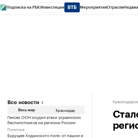
Подписка на РБК
Инвестиции
Мероприятия
Отрасли
Недви
РБК Курсы
РБК Life
Тренды
Визионеры
Национальные проекты
Горо
Газета
Спецпроекты СПб
Конференции СПб
Спецпроекты
Проверк
Краснодарск
Все новости
Краснодар
Весь мир
Стал
Генсек ООН осудил атаки украинских
беспилотников на регионы России
реги
Политика
Будущее Ходынского поля: от пашни и