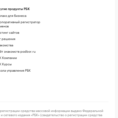
угие продукты РБК
лако для бизнеса
рпоративный регистратор
менов
стинг сайтов
г.решения
акомства
йт знакомств podbor.ru
К Компании
К Курсы
ола управления РБК
регистрации средства массовой информации выдано Федеральной
и сетевого издания «РБК» (свидетельство о регистрации средства