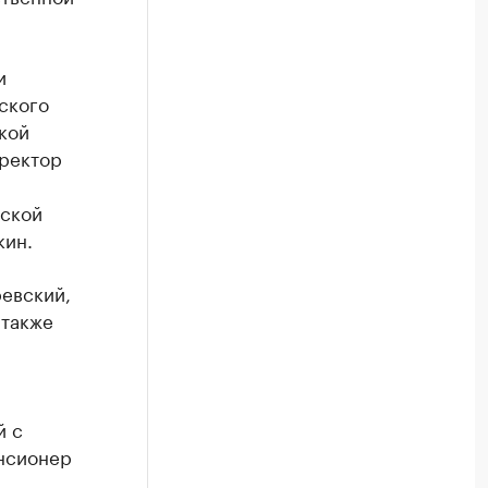
и
ского
кой
 ректор
рской
кин.
ревский,
 также
й с
нсионер