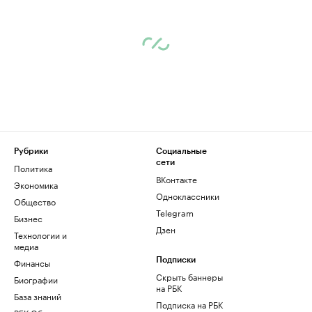
Рубрики
Социальные
сети
Политика
ВКонтакте
Экономика
Одноклассники
Общество
Telegram
Бизнес
Дзен
Технологии и
медиа
Финансы
Подписки
Скрыть баннеры
Биографии
на РБК
База знаний
Подписка на РБК