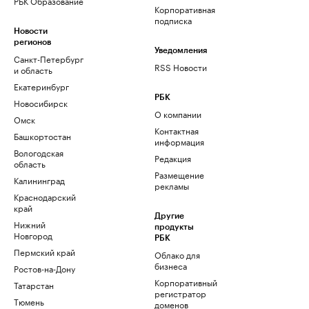
РБК Образование
Корпоративная
подписка
Новости
регионов
Уведомления
Санкт-Петербург
RSS Новости
и область
Екатеринбург
РБК
Новосибирск
О компании
Омск
Контактная
Башкортостан
информация
Вологодская
Редакция
область
Размещение
Калининград
рекламы
Краснодарский
край
Другие
Нижний
продукты
Новгород
РБК
Пермский край
Облако для
бизнеса
Ростов-на-Дону
Корпоративный
Татарстан
регистратор
Тюмень
доменов