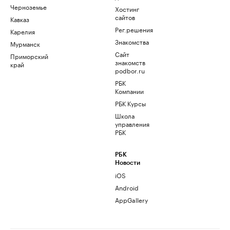
Черноземье
Хостинг
сайтов
Кавказ
Рег.решения
Карелия
Знакомства
Мурманск
Сайт
Приморский
знакомств
край
podbor.ru
РБК
Компании
РБК Курсы
Школа
управления
РБК
РБК
Новости
iOS
Android
AppGallery