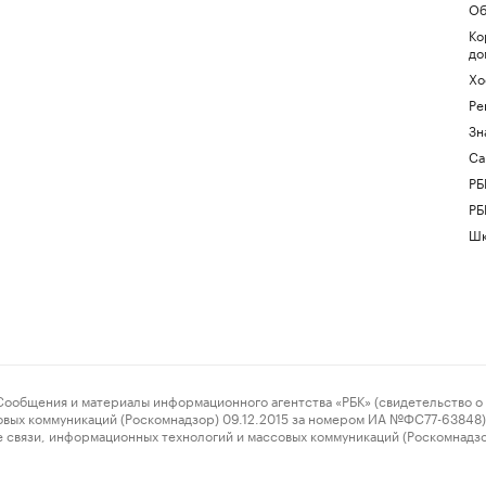
Об
Ко
до
Хо
Ре
Зн
Са
РБ
РБ
Шк
ения и материалы информационного агентства «РБК» (свидетельство о 
овых коммуникаций (Роскомнадзор) 09.12.2015 за номером ИА №ФС77-63848) 
 связи, информационных технологий и массовых коммуникаций (Роскомнадз