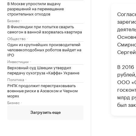
В Москве упростили выдачу
разрешений на перемещение
Соглас
строительных отходов
зареги
Бизнес
В Финляндии при попытке сварить
деятел
самогон в ванной взорвалась квартира
Основн
Общество
Смирно
Один из крупнейших производителей
человекоподобных роботов выйдет на
Сергей
IPO
Инвестиции
В 2016
Верховный суд Швеции утвердил
передачу сухогруза «Каффа» Украине
рублей,
Политика
ООО «С
РНПК продолжит перестраховывать
госкон
военные риски в Азовском и Черном
морях
млрд р
Бизнес
был зак
Загрузить еще