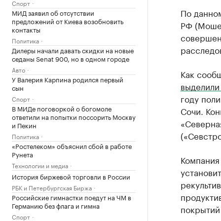
Спорт
По данном
МИД заявил об отсутствии
предложений от Киева возобновить
РФ (Моше
контакты
совершен
Политика
расследо
Дилеры начали давать скидки на новые
седаны Senat 900, но в одном городе
Авто
Как сообщ
У Валерия Карпина родился первый
выделили 
сын
году поли
Спорт
В МИДе поговоркой о богомоле
Сочи. Ко
ответили на попытки поссорить Москву
«Северна
и Пекин
(«Севстро
Политика
«Ростелеком» объяснил сбой в работе
Рунета
Компания
Технологии и медиа
установит
История биржевой торговли в России
рекультив
РБК и Петербургская Биржа
продуктив
Российские гимнастки поедут на ЧМ в
Германию без флага и гимна
покрытий
Спорт