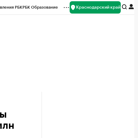
Краснодарский край
вления РБК
РБК Образование
редитные рейтинги
Франшизы
нсы
Рынок наличной валюты
мы
млн