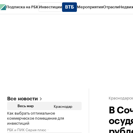
Подписка на РБК
Инвестиции
Мероприятия
Отрасли
Недви
РБК Курсы
РБК Life
Тренды
Визионеры
Национальные проекты
Горо
Газета
Спецпроекты СПб
Конференции СПб
Спецпроекты
Проверк
Краснодарск
Все новости
Краснодар
Весь мир
В Со
Как выбрать оптимальное
коммерческое помещение для
осуд
инвестиций
РБК и ПИК Серия плюс
рубл