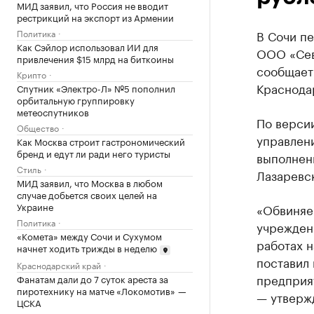
МИД заявил, что Россия не вводит
рестрикций на экспорт из Армении
Политика
В Сочи пе
Как Сэйлор использовал ИИ для
ООО «Сев
привлечения $15 млрд на биткоины
сообщает
Крипто
Краснода
Спутник «Электро-Л» №5 пополнил
орбитальную группировку
метеоспутников
По версии
Общество
управлени
Как Москва строит гастрономический
бренд и едут ли ради него туристы
выполнен
Стиль
Лазаревс
МИД заявил, что Москва в любом
случае добьется своих целей на
Украине
«Обвиняе
Политика
учрежден
«Комета» между Сочи и Сухумом
работах н
начнет ходить трижды в неделю
поставил 
Краснодарский край
предприят
Фанатам дали до 7 суток ареста за
пиротехнику на матче «Локомотив» —
— утверж
ЦСКА