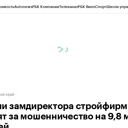
жимость
Autonews
РБК Компании
Телеканал
РБК Вино
Спорт
Школа упра
д
Стиль
Крипто
РБК Бизнес-среда
Дискуссионный клуб
Исследования
К
а контрагентов
Политика
Экономика
Бизнес
Технологии и медиа
Фина
ий край
чи замдиректора стройфир
ят за мошенничество на 9,8 
ей