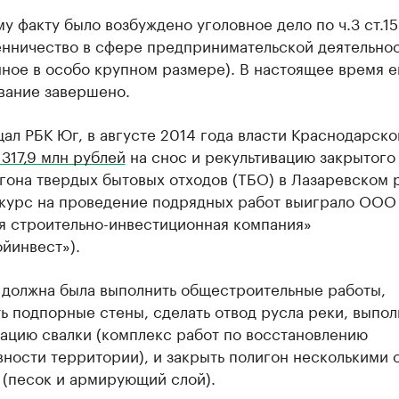
у факту было возбуждено уголовное дело по ч.3 ст.15
нничество в сфере предпринимательской деятельнос
ное в особо крупном размере). В настоящее время е
вание завершено.
ал РБК Юг, в августе 2014 года власти Краснодарско
317,9 млн рублей
на снос и рекультивацию закрытого 
гона твердых бытовых отходов (ТБО) в Лазаревском 
нкурс на проведение подрядных работ выиграло ООО
я строительно-инвестиционная компания»
йинвест»).
 должна была выполнить общестроительные работы,
ь подпорные стены, сделать отвод русла реки, выпол
ацию свалки (комплекс работ по восстановлению
ности территории), и закрыть полигон несколькими 
 (песок и армирующий слой).