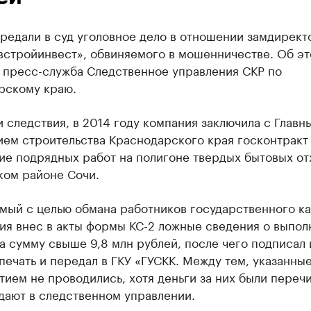
редали в суд уголовное дело в отношении замдирект
стройинвест», обвиняемого в мошенничестве. Об э
 пресс-служба Следственное управления СКР по
рскому краю.
 следствия, в 2014 году компания заключила с Главн
ем строительства Краснодарского края госконтракт
ие подрядных работ на полигоне твердых бытовых от
ком районе Сочи.
мый с целью обмана работников государственного к
ия внес в акты формы КС-2 ложные сведения о выпо
а сумму свыше 9,8 млн рублей, после чего подписал 
печать и передал в ГКУ «ГУСКК. Между тем, указанны
ием не проводились, хотя деньги за них были переч
дают в следственном управлении.