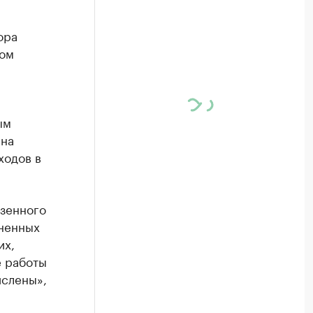
ора
том
ым
 на
ходов в
азенного
лненных
их,
е работы
ислены»,