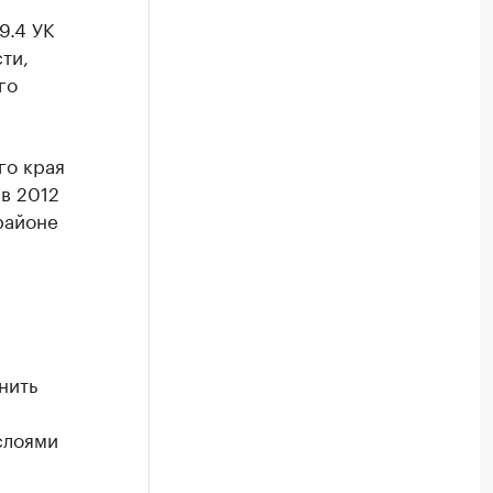
9.4 УК
ти,
го
го края
в 2012
районе
нить
слоями