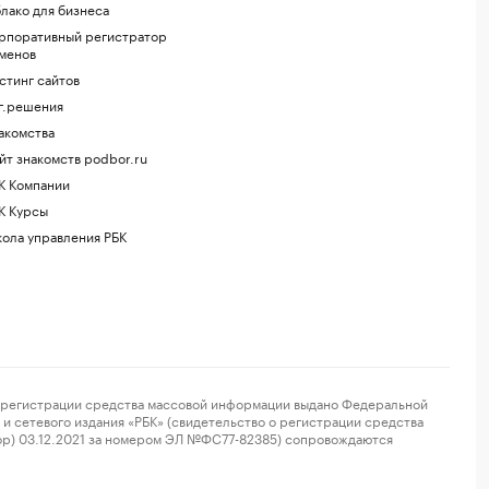
лако для бизнеса
рпоративный регистратор
менов
стинг сайтов
г.решения
акомства
йт знакомств podbor.ru
К Компании
К Курсы
ола управления РБК
регистрации средства массовой информации выдано Федеральной
и сетевого издания «РБК» (свидетельство о регистрации средства
ор) 03.12.2021 за номером ЭЛ №ФС77-82385) сопровождаются