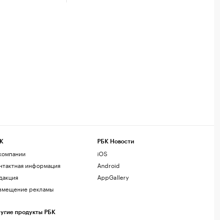
К
РБК Новости
компании
iOS
нтактная информация
Android
дакция
AppGallery
змещение рекламы
угие продукты РБК