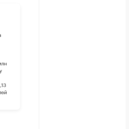
а
млн
у
,13
лей