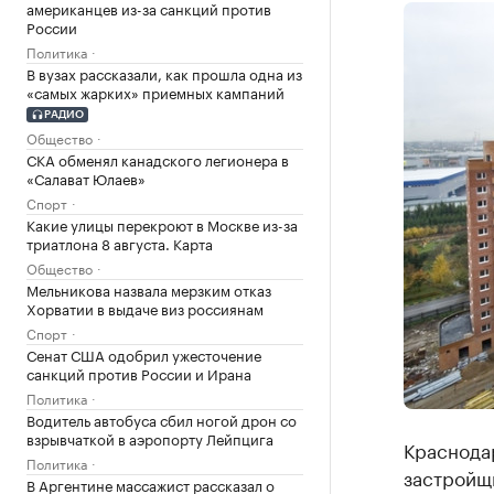
американцев из-за санкций против
России
Политика
В вузах рассказали, как прошла одна из
«самых жарких» приемных кампаний
РАДИО
Общество
СКА обменял канадского легионера в
«Салават Юлаев»
Спорт
Какие улицы перекроют в Москве из-за
триатлона 8 августа. Карта
Общество
Мельникова назвала мерзким отказ
Хорватии в выдаче виз россиянам
Спорт
Сенат США одобрил ужесточение
санкций против России и Ирана
Политика
Водитель автобуса сбил ногой дрон со
взрывчаткой в аэропорту Лейпцига
Краснодар
Политика
застройщ
В Аргентине массажист рассказал о