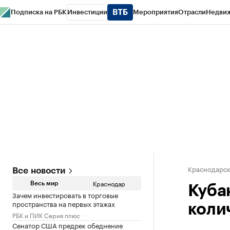
Подписка на РБК
Инвестиции
Мероприятия
Отрасли
Недви
РБК Курсы
РБК Life
Тренды
Визионеры
Национальные проекты
Горо
Газета
Спецпроекты СПб
Конференции СПб
Спецпроекты
Проверк
Краснодарск
Все новости
Краснодар
Весь мир
Куба
Зачем инвестировать в торговые
пространства на первых этажах
коли
РБК и ПИК Серия плюс
Сенатор США предрек обеднение