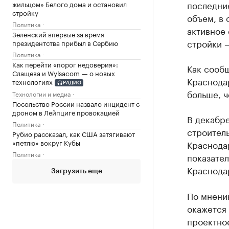
последние
жильцом» Белого дома и остановил
стройку
объем, в
Политика
активное 
Зеленский впервые за время
стройки 
президентства прибыл в Сербию
Политика
Как перейти «порог недоверия»:
Как сообщ
Слащева и Wylsacom — о новых
Краснода
технологиях
РАДИО
больше, ч
Технологии и медиа
Посольство России назвало инцидент с
дроном в Лейпциге провокацией
В декабре
Политика
строитель
Рубио рассказал, как США затягивают
«петлю» вокруг Кубы
Краснода
Политика
показател
Краснода
Загрузить еще
По мнению
окажется
проектно