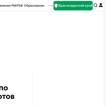
Краснодарский край
вления РБК
РБК Образование
редитные рейтинги
Франшизы
нсы
Рынок наличной валюты
 по
отов