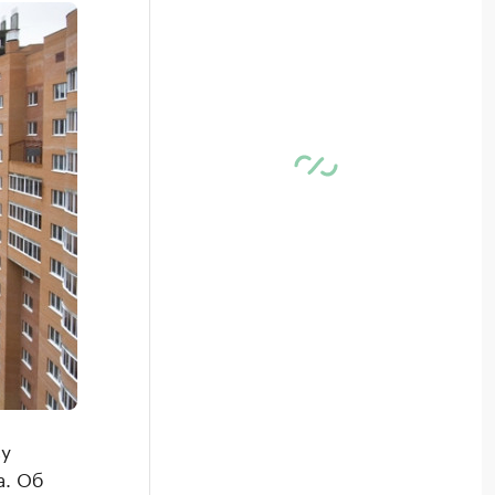
ву
а. Об