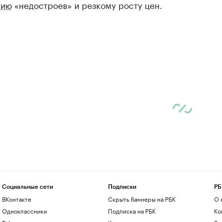
нию
«недостроев» и резкому росту цен.
Социальные сети
Подписки
РБ
ВКонтакте
Скрыть баннеры на РБК
О 
Одноклассники
Подписка на РБК
Ко