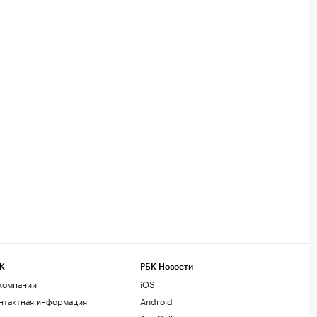
К
РБК Новости
компании
iOS
нтактная информация
Android