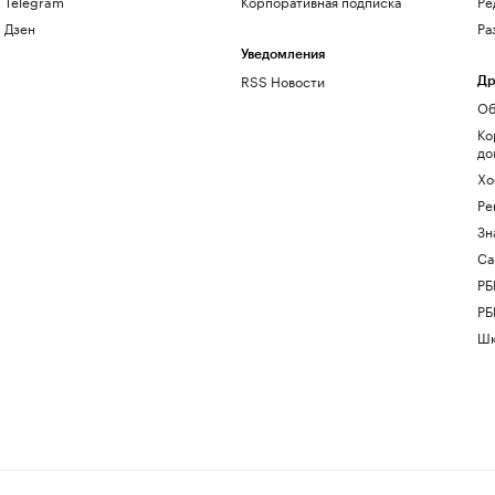
Telegram
Корпоративная подписка
Ре
Дзен
Ра
Уведомления
RSS Новости
Др
Об
Ко
до
Хо
Ре
Зн
Са
РБ
РБ
Шк