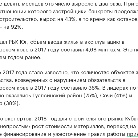
 девять месяцев это число выросло в два раза. При 
 отношении которого застройщики-банкроты продолж
строительство, вырос на 43%, в то время как остано
— на 92%.
ал РБК Юг, объем ввода жилья в эксплуатацию в
рском крае в 2017 году
составил 4,68 млн кв.м
. Это 
ем годом ранее.
 2017 года стало известно, что количество объектов 
ства, возведенных с нарушением обязательств в
рском крае в 2017 году
составило 36%
. В лидерах по
ю оказались Туапсинский район (75%), Сочи (41%) и
р (38%).
 экспертов, 2018 год для строительного рынка Куба
 непростым: рост стоимости материалов, переход на
е финансирование и ужесточение правил работы
прив