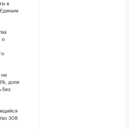
ты в
 Единым
тва
 о
го
 не
3%, доля
 без
дящийся
тво 308