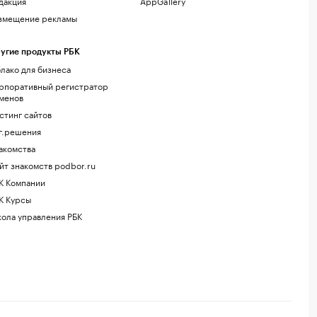
дакция
AppGallery
змещение рекламы
угие продукты РБК
лако для бизнеса
рпоративный регистратор
менов
стинг сайтов
г.решения
акомства
йт знакомств podbor.ru
К Компании
К Курсы
ола управления РБК