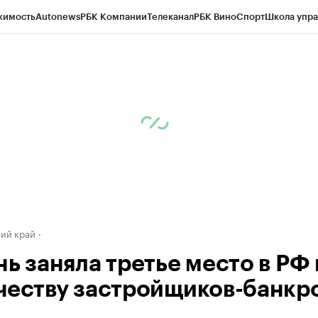
жимость
Autonews
РБК Компании
Телеканал
РБК Вино
Спорт
Школа упра
д
Стиль
Крипто
РБК Бизнес-среда
Дискуссионный клуб
Исследования
К
а контрагентов
Политика
Экономика
Бизнес
Технологии и медиа
Фина
ий край
нь заняла третье место в РФ
честву застройщиков-банкр