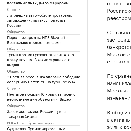
этом гов
последних днях Диего Марадоны
Спорт
Российск
Литовец на автомобиле протаранил
реестром
заграждения, пытаясь попасть в
Россию
Согласно
Общество
Перед пожаром на НПЗ Slovnaft в
застройщ
Братиславе произошел взрыв
банкротст
Общество
Московск
Трамп против гражданства США «по
праву почвы». В каких странах его
строитель
выдают
Общество
По сравн
19-летняя россиянка впервые победила
соперницу из топ-20 на турнире WTA
изменилас
Спорт
Москвы сн
Пентагон показал 16 новых записей с
изменений
неопознанными объектами. Видео
Общество
Зачем экономике России нужна
В общей 
товарная биржа
в активны
РБК и Петербургская Биржа
жилых ко
Суд назвал Трампа «временным