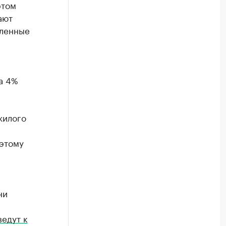
этом
ают
вленные
на 4%
жилого
 этому
ни
едут к