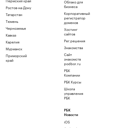
Пермский край
Облако для
бизнеса
Ростов-на-Дону
Корпоративный
Татарстан
регистратор
Тюмень
доменов
Черноземье
Хостинг
сайтов
Кавказ
Рег.решения
Карелия
Знакомства
Мурманск
Сайт
Приморский
знакомств
край
podbor.ru
РБК
Компании
РБК Курсы
Школа
управления
РБК
РБК
Новости
iOS