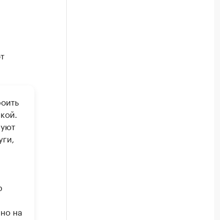
т
оить
кой.
руют
уги,
р
но на