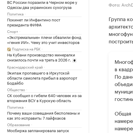
ВС России поразили в Черном море у
Фото: ArchD
Одессы два украинских сухогруза
Политика
Группа к
Покинет ли Инфантино пост
президента ФИФА
архитекто
Спорт
многофун
«Экстремальные» плечи обвалили фонд
построить
«гения ИИ». Чему это учит инвесторов
Подписка на РБК
На Кубани производство минералки
снизилось почти на треть в 2026 г.
Многоф
Краснодарский край
в квад
Экипаж пропавшего в Иркутской
По дан
области самолета прибыл в аэропорт
Бодайбо
объеди
Общество
муници
СК сообщил о гибели 640 человек из-за
гостини
вторжения ВСУ в Курскую область
Политика
Общая 
Почему ваши совещания бесполезны и
как это исправить: 7 лайфхаков
намерен
Образование
намере
Мосбиржа запланировала запуск