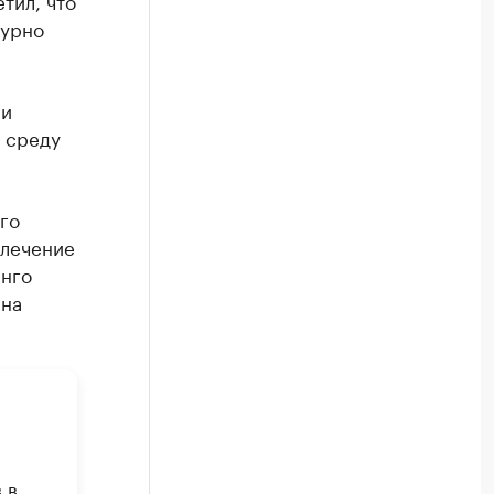
турно
 и
 среду
го
влечение
енго
 на
 в