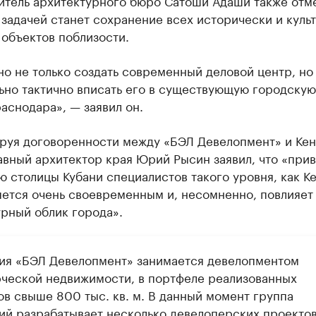
задачей станет сохранение всех исторически и куль
объектов поблизости.
о не только создать современный деловой центр, но
ьно тактично вписать его в существующую городскую
аснодара», — заявил он.
руя договоренности между «БЭЛ Девелопмент» и Кен
авный архитектор края Юрий Рысин заявил, что «при
ю столицы Кубани специалистов такого уровня, как К
яется очень своевременным и, несомненно, повлияет
рный облик города».
ия «БЭЛ Девелопмент» занимается девелопментом
ческой недвижимости, в портфеле реализованных
ов свыше 800 тыс. кв. м. В данный момент группа
ий разрабатывает несколько девелоперских проектов