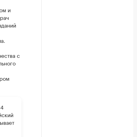
ом и
орач
зданий
а.
чества с
льного
ором
54
йский
зывает