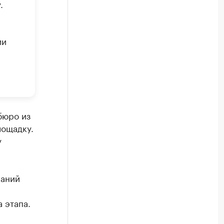
.
ии
бюро из
лощадку.
у
паний
 этапа.