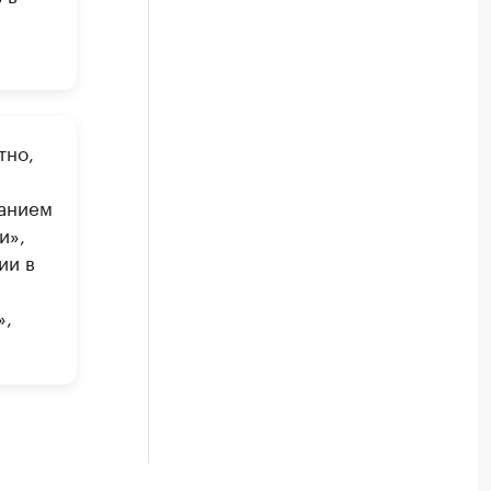
тно,
данием
и»,
ии в
»,