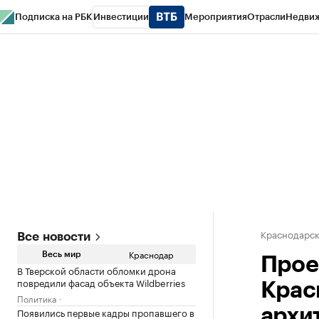
Подписка на РБК
Инвестиции
Мероприятия
Отрасли
Недви
РБК Курсы
РБК Life
Тренды
Визионеры
Национальные проекты
Горо
Газета
Спецпроекты СПб
Конференции СПб
Спецпроекты
Проверк
Краснодарск
Все новости
Краснодар
Весь мир
Прое
В Тверской области обломки дрона
повредили фасад объекта Wildberries
Крас
Политика
Появились первые кадры пропавшего в
архи