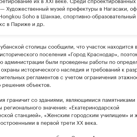
ретирование их в XXI веке. Среди спроектированных
 — Художественный музей префектуры в Нагасаки, о
Hongkou Soho в Шанхае, спортивно-образовательный
кс в Париже и др.
убанской столицы сообщили, что участок находится 
 исторического поселения «Город Краснодар», поэто
ю администрации были проведены работы по опреде
 охраны исторического наследия и требований к раз
оительных регламентов с учетом ограничения этажно
о решения объектов.
ия граничит со зданиями, являющимися памятниками
ы регионального значения: «Екатеринодарской
еской станцией», «Женским городским училищем» и 
остроенными в первой трети XX века.
итель архитектурного бюро Сатоши Адаши также отме