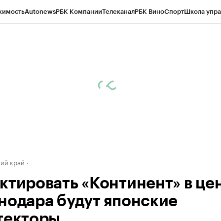
жимость
Autonews
РБК Компании
Телеканал
РБК Вино
Спорт
Школа упра
д
Стиль
Крипто
РБК Бизнес-среда
Дискуссионный клуб
Исследования
К
а контрагентов
Политика
Экономика
Бизнес
Технологии и медиа
Фина
ий край
ктировать «Континент» в це
нодара будут японские
текторы