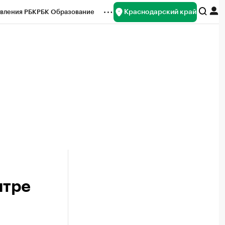
Краснодарский край
вления РБК
РБК Образование
редитные рейтинги
Франшизы
нсы
Рынок наличной валюты
нтре