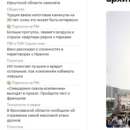
Иркутской области самолета
Общество
Турция ввела налоговые каникулы на
20 лет: кому это может быть интересно
Подписка на РБК
Больше прогулок, свежего воздуха и
отдыха: квартиры рядом с парками
РБК и ПИК Серия плюс
Вэнс рассказал о сложностях в
переговорах с Ираном
Политика
ИИ помогает лучшим и вредит
остальным. Как компаниям избежать
ловушки
Подписка на РБК
«Смешарики сквозь вселенные»
выходят в прокат. Пройдите тест о
франшизе
Технологии и медиа
В Ярославской области сообщили об
отражении самой массовой атаки
дронов
Политика