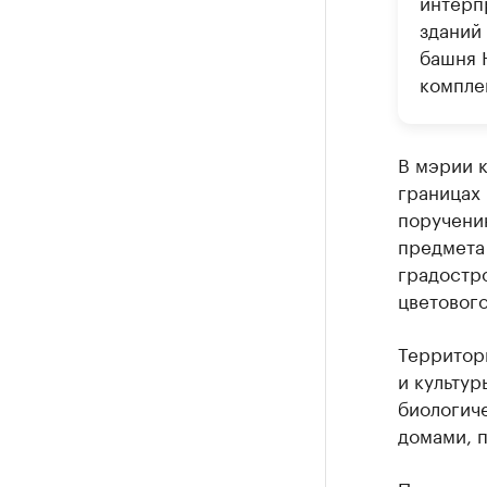
интерп
зданий
башня 
компле
В мэрии к
границах
поручени
предмета
градостр
цветовог
Территор
и культур
биологич
домами, п
Представ