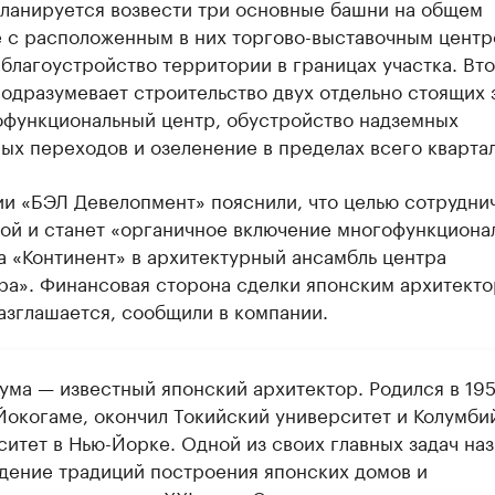
планируется возвести три основные башни на общем
е с расположенным в них торгово-выставочным центр
благоустройство территории в границах участка. Вт
одразумевает строительство двух отдельно стоящих 
офункциональный центр, обустройство надземных
х переходов и озеленение в пределах всего квартал
и «БЭЛ Девелопмент» пояснили, что целью сотрудни
мой и станет «органичное включение многофункциона
а «Континент» в архитектурный ансамбль центра
ра». Финансовая сторона сделки японским архитект
азглашается, сообщили в компании.
Кума — известный японский архитектор. Родился в 19
 Йокогаме, окончил Токийский университет и Колумби
ситет в Нью-Йорке. Одной из своих главных задач на
дение традиций построения японских домов и