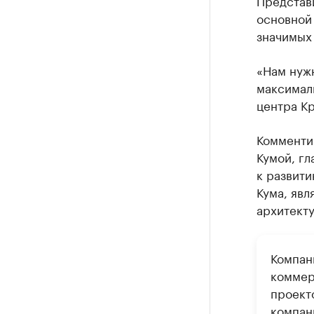
основной 
значимых 
«Нам нужн
максимал
центра Кр
Комменти
Кумой, гл
к развити
Кума, явл
архитекту
Компан
коммер
проект
компан