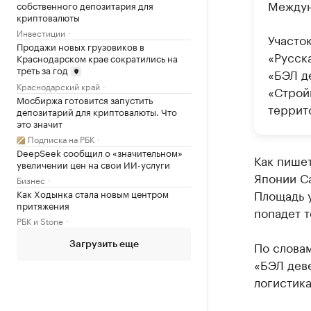
Междун
собственного депозитария для
криптовалюты
Инвестиции
Участок
Продажи новых грузовиков в
«Русск
Краснодарском крае сократились на
треть за год
«БЭЛ д
Краснодарский край
«Строй
Мосбиржа готовится запустить
террит
депозитарий для криптовалюты. Что
это значит
Подписка на РБК
DeepSeek сообщил о «значительном»
Как пише
увеличении цен на свои ИИ-услуги
Японии С
Бизнес
Площадь у
Как Ходынка стала новым центром
притяжения
попадет т
РБК и Stone
По слова
Загрузить еще
«БЭЛ дев
логистика