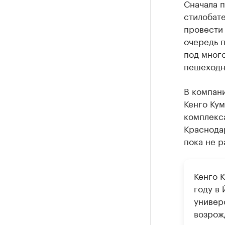
Сначала 
стилобат
провести 
очередь п
под мног
пешеходны
В компани
Кенго Ку
комплекс
Краснода
пока не р
Кенго 
году в
универ
возрож