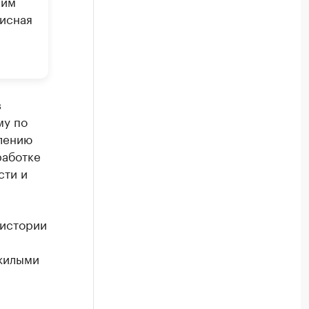
 им
фисная
в
му по
лению
работке
сти и
 истории
жилыми
тил, что