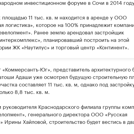
ародном инвестиционном форуме в Сочи в 2014 году
 площадью 11 тыс. кв. м находится в аренде у ООО
ая логистика», которое на 100% принадлежит компан
евелопмент». Ранее землю арендовал застройщик
интеркомплекс», планировавший построить на этой
ории ЖК «Наутилус» и торговый центр «Континент».
т «Коммерсантъ-Юг», представитель архитектурного 
атоши Адаши уже осмотрел будущую строительную п
частка составляет 11 тыс. кв. м, однако под застройк
олько 8,8 тыс. кв. м.
м руководителя Краснодарского филиала группы ком
елопмент», генерального директора ООО «Русская
» Ирины Хайловой, строительство будет вестись в два