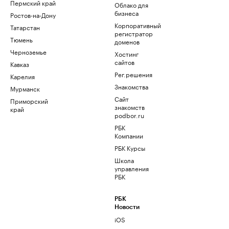
Пермский край
Облако для
бизнеса
Ростов-на-Дону
Корпоративный
Татарстан
регистратор
Тюмень
доменов
Черноземье
Хостинг
сайтов
Кавказ
Рег.решения
Карелия
Знакомства
Мурманск
Сайт
Приморский
знакомств
край
podbor.ru
РБК
Компании
РБК Курсы
Школа
управления
РБК
РБК
Новости
iOS