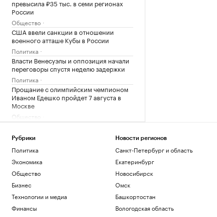
превысила ₽35 тыс. в семи регионах
России
Общество
США ввели санкции в отношении
военного атташе Кубы в России
Политика
Власти Венесуэлы и оппозиция начали
переговоры спустя неделю задержки
Политика
Прощание с олимпийским чемпионом
Иваном Едешко пройдет 7 августа в
Москве
Общество
В США в аэропорту задержали
мужчину, угрожавшего взорвать бомбу
Рубрики
Новости регионов
на рейсе
Политика
Санкт-Петербург и область
Общество
Экономика
Екатеринбург
Во Внуково предупредили о задержках
рейсов из-за грозы
Общество
Новосибирск
Общество
Бизнес
Омск
В Саудовской Аравии сообщили об 11
Технологии и медиа
Башкортостан
пострадавших при атаках хуситов
Финансы
Вологодская область
Политика