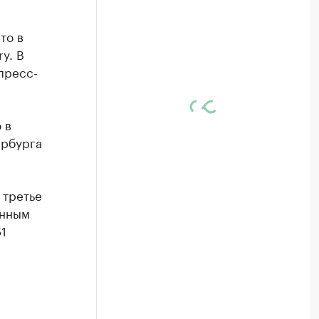
то в
y. В
пресс-
 в
ербурга
 третье
анным
1