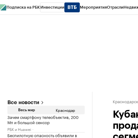
Подписка на РБК
Инвестиции
Мероприятия
Отрасли
Недви
РБК Курсы
РБК Life
Тренды
Визионеры
Национальные проекты
Горо
Газета
Спецпроекты СПб
Конференции СПб
Спецпроекты
Проверк
Краснодарск
Все новости
Краснодар
Весь мир
Кубан
Зачем смартфону телеобъектив, 200
Мп и большой сенсор
прод
РБК и Huawei
Беспилотную опасность объявили в
сегм