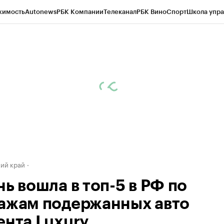
жимость
Autonews
РБК Компании
Телеканал
РБК Вино
Спорт
Школа упра
д
Стиль
Крипто
РБК Бизнес-среда
Дискуссионный клуб
Исследования
К
а контрагентов
Политика
Экономика
Бизнес
Технологии и медиа
Фина
ий край
ь вошла в топ-5 в РФ по
ажам подержанных авто
ента Luxury