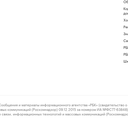
Об
Ко
до
Хо
Ре
Зн
Са
РБ
РБ
Шк
ения и материалы информационного агентства «РБК» (свидетельство о 
овых коммуникаций (Роскомнадзор) 09.12.2015 за номером ИА №ФС77-63848) 
 связи, информационных технологий и массовых коммуникаций (Роскомнадз