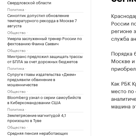
Свердловской области
Политика
Краснодар
Синоптик допустил обновление
температурного рекорда в Москве 7
России п
августа
регионе з
Общество
служба ан
Умерла заслуженный тренер России по
фехтованию Фаина Саевич
Общество
Порядка 
Минтранс предложил защищать трассы
Москве и
от БПЛА за счет дорожных бюджетов
приобрели
Политика
Супруге главы издательства «Джем»
предъявили обвинение в
Как РБК К
мошенничестве
место по
Общество
Bloomberg узнал о серии самоубийств
аналитиче
в Киберкомандовании США
машина эт
Политика
Землетрясение магнитудой 4,1
произошло в Туве
Общество
Средняя пенсия неработающих