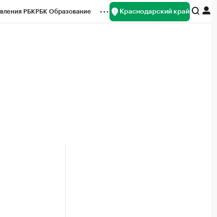
Краснодарский край
вления РБК
РБК Образование
редитные рейтинги
Франшизы
нсы
Рынок наличной валюты