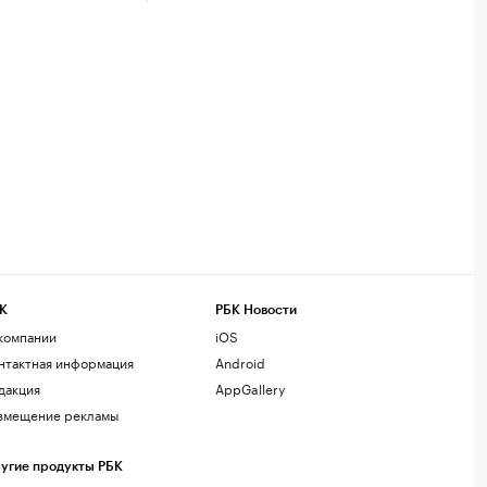
К
РБК Новости
компании
iOS
нтактная информация
Android
дакция
AppGallery
змещение рекламы
угие продукты РБК