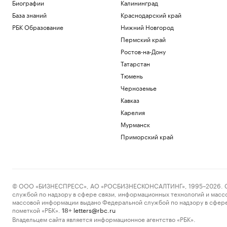
В Турции заявили, что Европа
Биографии
Калининград
потребовала подтверждать
База знаний
Краснодарский край
происхождение газа
РБК Образование
Нижний Новгород
Политика
Пермский край
Трамп заявил, что США «тоже
нуждаются» в ракетах для Patriot
Ростов-на-Дону
Политика
Татарстан
Reuters сообщил о серии кибератак на
Тюмень
крупнейшие финансовые компании
Черноземье
США
Новая категория
Кавказ
Трамп подписал указы,
Карелия
ограничивающие право на
Мурманск
гражданство по рождению
Приморский край
Политика
В Пензенской области ввели план
«Ковер»
Политика
© ООО «БИЗНЕСПРЕСС», АО «РОСБИЗНЕСКОНСАЛТИНГ», 1995–2026. Сообщ
Загрузить еще
службой по надзору в сфере связи, информационных технологий и масс
массовой информации выдано Федеральной службой по надзору в сфере
пометкой «РБК».
letters@rbc.ru
18+
Владельцем сайта является информационное агентство «РБК».