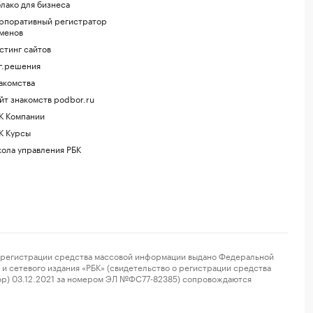
лако для бизнеса
рпоративный регистратор
менов
стинг сайтов
г.решения
акомства
йт знакомств podbor.ru
К Компании
К Курсы
ола управления РБК
регистрации средства массовой информации выдано Федеральной
и сетевого издания «РБК» (свидетельство о регистрации средства
ор) 03.12.2021 за номером ЭЛ №ФС77-82385) сопровождаются