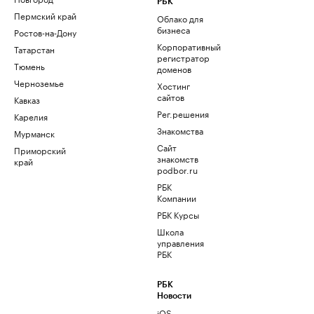
РБК
Пермский край
Облако для
бизнеса
Ростов-на-Дону
Корпоративный
Татарстан
регистратор
Тюмень
доменов
Черноземье
Хостинг
сайтов
Кавказ
Рег.решения
Карелия
Знакомства
Мурманск
Сайт
Приморский
знакомств
край
podbor.ru
РБК
Компании
РБК Курсы
Школа
управления
РБК
РБК
Новости
iOS