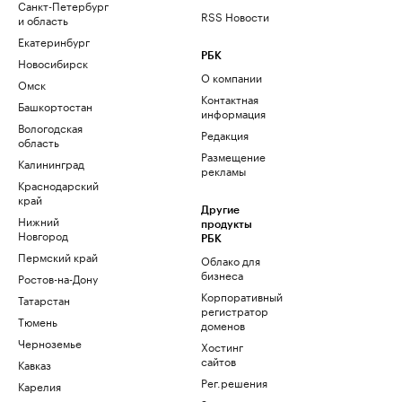
Санкт-Петербург
RSS Новости
и область
Екатеринбург
РБК
Новосибирск
О компании
Омск
Контактная
Башкортостан
информация
Вологодская
Редакция
область
Размещение
Калининград
рекламы
Краснодарский
край
Другие
Нижний
продукты
Новгород
РБК
Пермский край
Облако для
бизнеса
Ростов-на-Дону
Корпоративный
Татарстан
регистратор
Тюмень
доменов
Черноземье
Хостинг
сайтов
Кавказ
Рег.решения
Карелия