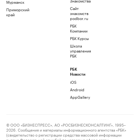
Знакомства
Мурманск
Сайт
Приморский
знакомств
край
podbor.ru
РБК
Компании
РБК Курсы
Школа
управления
РБК
РБК
Новости
iOS
Android
AppGallery
© ООО «БИЗНЕСПРЕСС», АО «РОСБИЗНЕСКОНСАЛТИНГ», 1995–
2026. Сообщения и материалы информационного агентства «РБК»
(свидетельство о регистрации средства массовой информации
выдано Федеральной службой по надзору в сфере связи,