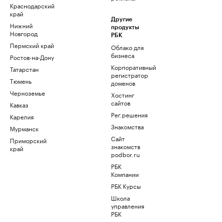
Краснодарский
край
Другие
Нижний
продукты
Новгород
РБК
Пермский край
Облако для
бизнеса
Ростов-на-Дону
Корпоративный
Татарстан
регистратор
Тюмень
доменов
Черноземье
Хостинг
сайтов
Кавказ
Рег.решения
Карелия
Знакомства
Мурманск
Сайт
Приморский
знакомств
край
podbor.ru
РБК
Компании
РБК Курсы
Школа
управления
РБК