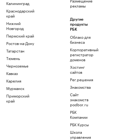
Размещение
Калининград
рекламы
Краснодарский
край
Другие
Нижний
продукты
Новгород
РБК
Пермский край
Облако для
бизнеса
Ростов-на-Дону
Корпоративный
Татарстан
регистратор
Тюмень
доменов
Черноземье
Хостинг
сайтов
Кавказ
Рег.решения
Карелия
Знакомства
Мурманск
Сайт
Приморский
знакомств
край
podbor.ru
РБК
Компании
РБК Курсы
Школа
управления