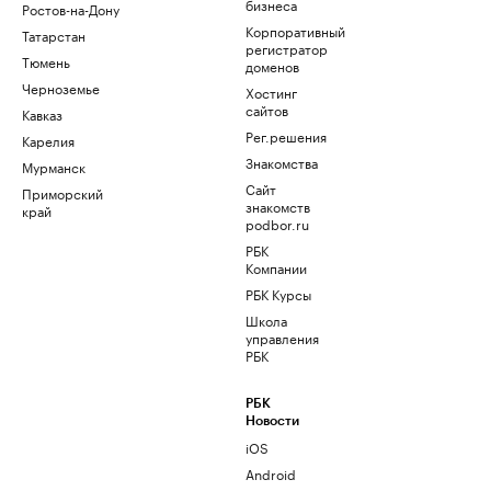
бизнеса
Ростов-на-Дону
Корпоративный
Татарстан
регистратор
Тюмень
доменов
Черноземье
Хостинг
сайтов
Кавказ
Рег.решения
Карелия
Знакомства
Мурманск
Сайт
Приморский
знакомств
край
podbor.ru
РБК
Компании
РБК Курсы
Школа
управления
РБК
РБК
Новости
iOS
Android