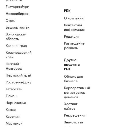
Екатеринбург
РБК
Новосибирск
О компании
Омск
Контактная
Башкортостан
информация
Вологодская
Редакция
область
Размещение
Калининград
рекламы
Краснодарский
край
Другие
Нижний
продукты
Новгород
РБК
Пермский край
Облако для
бизнеса
Ростов-на-Дону
Корпоративный
Татарстан
регистратор
Тюмень
доменов
Черноземье
Хостинг
сайтов
Кавказ
Рег.решения
Карелия
Знакомства
Мурманск