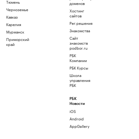
Тюмень
доменов
Черноземье
Хостинг
сайтов
Кавказ
Рег.решения
Карелия
Знакомства
Мурманск
Сайт
Приморский
знакомств
край
podbor.ru
РБК
Компании
РБК Курсы
Школа
управления
РБК
РБК
Новости
iOS
Android
AppGallery