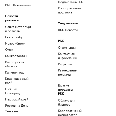
Подписка на РБК
РБК Образование
Корпоративная
подписка
Новости
регионов
Уведомления
Санкт-Петербург
RSS Новости
и область
Екатеринбург
РБК
Новосибирск
О компании
Омск
Контактная
Башкортостан
информация
Вологодская
Редакция
область
Размещение
Калининград
рекламы
Краснодарский
край
Другие
Нижний
продукты
Новгород
РБК
Пермский край
Облако для
бизнеса
Ростов-на-Дону
Корпоративный
Татарстан
регистратор