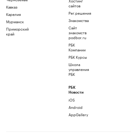
Хостинг
сайтов
Кавказ
Рег.решения
Карелия
Знакомства
Мурманск
Сайт
Приморский
знакомств
край
podbor.ru
РБК
Компании
РБК Курсы
Школа
управления
РБК
РБК
Новости
iOS
Android
AppGallery