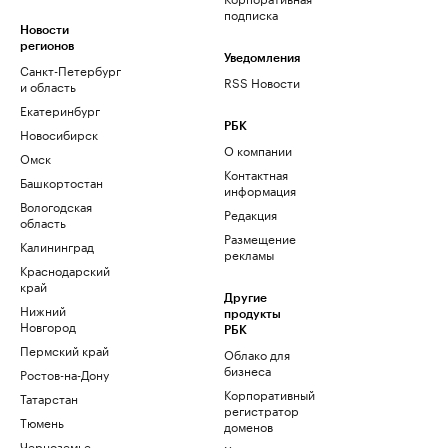
подписка
Новости
регионов
Уведомления
Санкт-Петербург
RSS Новости
и область
Екатеринбург
РБК
Новосибирск
О компании
Омск
Контактная
Башкортостан
информация
Вологодская
Редакция
область
Размещение
Калининград
рекламы
Краснодарский
край
Другие
Нижний
продукты
Новгород
РБК
Пермский край
Облако для
бизнеса
Ростов-на-Дону
Корпоративный
Татарстан
регистратор
Тюмень
доменов
Черноземье